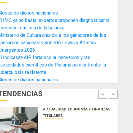
4
AGOSTO 3, 2026
0
losas de diarios nacionales
ACTUALIDAD
ECONOMÍA Y FINANZAS
l IMC ya no basta: expertos proponen diagnosticar la
TITULARES
besidad más allá de la balanza
Toma de posesión del nuevo
inisterio de Cultura anuncia a los ganadores de los
Presidente de la Cámara de
oncursos nacionales Roberto Lewis y Artistas
Comercio de la Zona Libre de
Emergentes 2026
Colon
5
l Indicasat-AIP fortalece la innovación y las
JULIO 29, 2026
0
ACTUALIDAD
SALUD
TECNOLOGÍA
apacidades científicas de Panamá para enfrentar la
TITULARES
uberculosis resistente
El Indicasat-AIP fortalece la
losas de diarios nacionales
innovación y las capacidades
científicas de Panamá para
TENDENCIAS
enfrentar la tuberculosis
1
resistente
ACTUALIDAD
ECONOMÍA Y FINANZAS
AGOSTO 5, 2026
0
TITULARES
ACOBIR reconoce decisión del
Gobierno Nacional de eliminar el