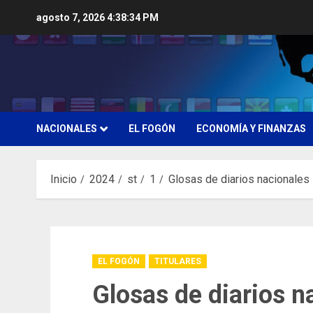
Saltar
agosto 7, 2026
4:38:35 PM
al
contenido
NACIONALES
EL FOGÓN
ECONOMÍA Y FINANZAS
Inicio
2024
st
1
Glosas de diarios nacionales
EL FOGÓN
TITULARES
Glosas de diarios n