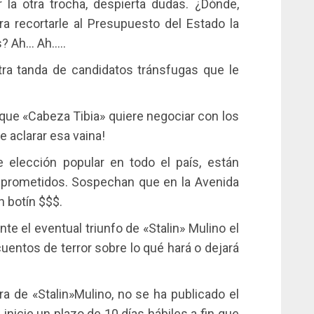
a otra trocha, despierta dudas. ¿Dónde,
 recortarle al Presupuesto del Estado la
s? Ah… Ah…..
tra tanda de candidatos tránsfugas que le
ue «Cabeza Tibia» quiere negociar con los
 aclarar esa vaina!
elección popular en todo el país, están
prometidos. Sospechan que en la Avenida
 botín $$$.
e el eventual triunfo de «Stalin» Mulino el
uentos de terror sobre lo qué hará o dejará
a de «Stalin»Mulino, no se ha publicado el
 inicie un plazo de 10 días hábiles a fin que