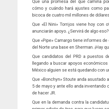
Que una promesa del que camina por l
cómo y cuándo hará ajustes como para
bicoca de cuatro mil millones de dólare
Que «El Nini» Torrijos viene hoy con o
anunciarán apoyo. ¿Servirá de algo eso?
Que «Pipe» Camargo tiene informes de q
del Norte una base en Sherman. ¡Hay que
Que candidatos del PRD a puestos de 
llegando a buscar apoyos económicos 
México alguien se está quedando con un
Que «Bonchyn» Stoute anda asustado ant
5 de mayo y ante ello anda inventando c
de hacer JR.
Que en la demanda contra la candidatur
primer edicto de tres, para que luego se