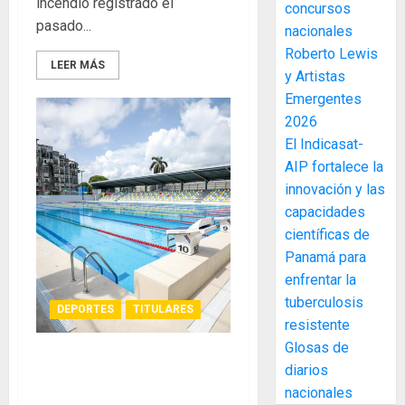
incendio registrado el
concursos
elabora
3
pasado...
nacionales
proyect
hídricos
Roberto Lewis
LEER MÁS
y
La
y Artistas
de
Cosech
Emergentes
infraes
2026,
2026
para
el
El Indicasat-
enfrent
café
4
AIP fortalece la
al
paname
innovación y las
fenóme
en
de
capacidades
una
Toma
El
experie
científicas de
de
Niño
de
posesi
Panamá para
arte,
del
enfrentar la
AGOSTO
gastro
nuevo
5
3, 2026
tuberculosis
DEPORTES
TITULARES
y
Preside
resistente
0
turismo
de
Glosas de
la
El
AGOSTO
Presidente Cortizo Cohen
diarios
Cámara
Indicasa
3, 2026
inaugura moderno centro
nacionales
de
AIP