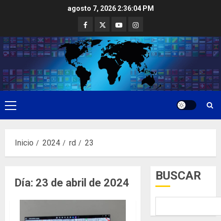
Saltar
agosto 7, 2026
2:36:05 PM
al
Facebook
Twitter
Youtube
Instagram
contenido
Menú
principal
Inicio
2024
rd
23
BUSCAR
Día:
23 de abril de 2024