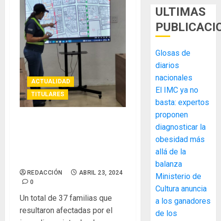
ULTIMAS
PUBLICACI
Glosas de
diarios
nacionales
ACTUALIDAD
El IMC ya no
TITULARES
basta: expertos
proponen
Miviot reubica a familias
diagnosticar la
afectadas por incendio
obesidad más
ocurrido en las calles 14 y
allá de la
15 de El Chorrillo
balanza
REDACCIÓN
ABRIL 23, 2024
Ministerio de
0
MIDA
Cultura anuncia
desplie
Un total de 37 familias que
a los ganadores
accione
resultaron afectadas por el
de los
y