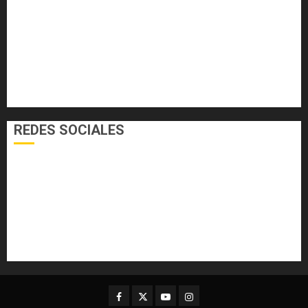
EL FOGÓN
INTERNACIONALES
NACIONALES
SALUD
TECNOLOGÍA
VARIEDADES
REDES SOCIALES
Facebook
Twitter
Youtube
Instagram