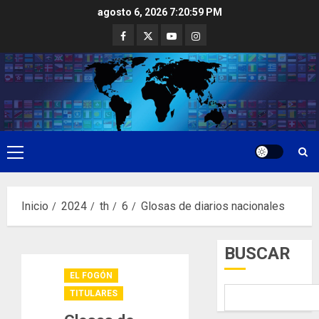
Saltar
agosto 6, 2026
7:21:00 PM
al
Facebook
Twitter
Youtube
Instagram
contenido
Menú
principal
Inicio
2024
th
6
Glosas de diarios nacionales
BUSCAR
EL FOGÓN
TITULARES