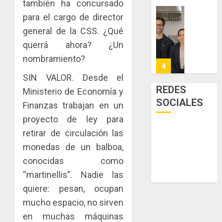
también ha concursado
sector
fenóme
en
para el cargo de director
inmobili
de
una
Toma
El
experie
general de la CSS. ¿Qué
de
AGOSTO
Niño
de
posesi
3, 2026
querrá ahora? ¿Un
arte,
del
nombramiento?
AGOSTO
0
gastro
nuevo
5
3, 2026
y
Preside
SIN VALOR. Desde el
0
turismo
de
REDES
Ministerio de Economía y
la
El
SOCIALES
AGOSTO
Finanzas trabajan en un
Cámara
Indicasa
3, 2026
de
proyecto de ley para
AIP
0
Comerc
fortale
retirar de circulación las
de
la
1
monedas de un balboa,
la
innovac
conocidas como
Zona
y
Libre
las
“martinellis”. Nadie las
ACOBIR
de
capacid
recono
quiere: pesan, ocupan
Colon
científi
decisió
mucho espacio, no sirven
de
del
JULIO
en muchas máquinas
Panamá
Gobier
2
29,