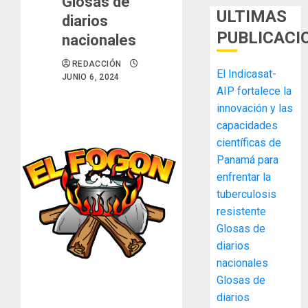
Glosas de
ULTIMAS
diarios
PUBLICACI
nacionales
REDACCIÓN
El Indicasat-
JUNIO 6, 2024
AIP fortalece la
innovación y las
capacidades
científicas de
Panamá para
enfrentar la
tuberculosis
MIDA
resistente
desplie
Glosas de
accione
diarios
y
elabora
nacionales
3
proyect
Glosas de
hídricos
diarios
y