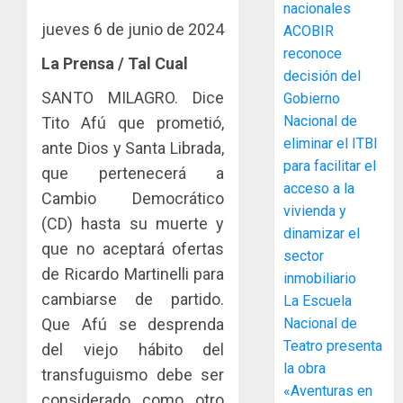
La
nacionales
de
Cosech
jueves 6 de junio de 2024
ACOBIR
infraes
2026,
reconoce
para
el
La Prensa / Tal Cual
decisión del
enfrent
café
4
SANTO MILAGRO. Dice
al
Gobierno
paname
fenóme
en
Nacional de
Tito Afú que prometió,
de
una
Toma
eliminar el ITBI
ante Dios y Santa Librada,
El
experie
de
para facilitar el
que pertenecerá a
Niño
de
posesi
acceso a la
Cambio Democrático
arte,
del
vivienda y
AGOSTO
gastro
nuevo
(CD) hasta su muerte y
5
3, 2026
dinamizar el
y
Preside
que no aceptará ofertas
0
sector
turismo
de
de Ricardo Martinelli para
inmobiliario
la
El
AGOSTO
cambiarse de partido.
Cámara
La Escuela
Indicasa
3, 2026
de
AIP
Que Afú se desprenda
Nacional de
0
Comerc
fortale
Teatro presenta
del viejo hábito del
de
la
1
la obra
transfuguismo debe ser
la
innovac
«Aventuras en
Zona
considerado como otro
y