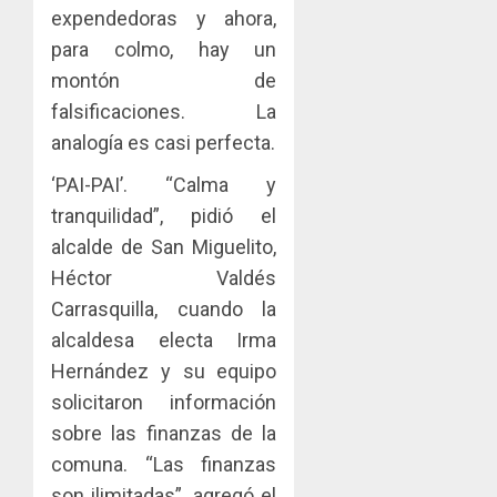
para
2026
Naciona
expendedoras y ahora,
enfrent
de
para colmo, hay un
0
la
eliminar
MIDA
montón de
tubercu
el
desplie
falsificaciones. La
resiste
ITBI
accione
para
y
analogía es casi perfecta.
AGOSTO
facilitar
elabora
3
5, 2026
‘PAI-PAI’. “Calma y
el
proyect
0
acceso
hídricos
tranquilidad”, pidió el
a
y
La
alcalde de San Miguelito,
la
de
Cosech
Héctor Valdés
viviend
infraes
2026,
Carrasquilla, cuando la
y
para
el
dinamiz
enfrent
café
alcaldesa electa Irma
4
el
al
paname
Hernández y su equipo
sector
fenóme
en
solicitaron información
inmobili
de
una
Toma
sobre las finanzas de la
El
experie
de
AGOSTO
Niño
de
posesi
comuna. “Las finanzas
3, 2026
arte,
del
son ilimitadas”, agregó el