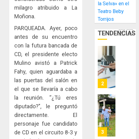
la Selva» en el
Libre
las
ACOBIR
milagro atribuido a La
Teatro Beby
de
capacid
recono
Moñona.
Colon
Torrijos
científi
decisió
de
del
PARQUEADA. Ayer, poco
JULIO
TENDENCIAS
Panamá
Gobier
2
29,
antes de su encuentro
para
2026
Naciona
con la futura bancada de
enfrent
de
0
la
CD, el presidente electo
eliminar
MIDA
tubercu
el
desplie
Mulino avistó a Patrick
resiste
ITBI
accione
Fahy, quien aguardaba a
para
y
AGOSTO
las puertas del salón en
facilitar
elabora
3
5, 2026
el
el que se llevaría a cabo
proyect
0
acceso
hídricos
la reunión. “¿Tú eres
a
y
La
diputado?”, le preguntó
la
de
Cosech
directamente. El
viviend
infraes
2026,
y
para
personaje fue candidato
el
dinamiz
enfrent
café
de CD en el circuito 8-3 y
4
el
al
paname