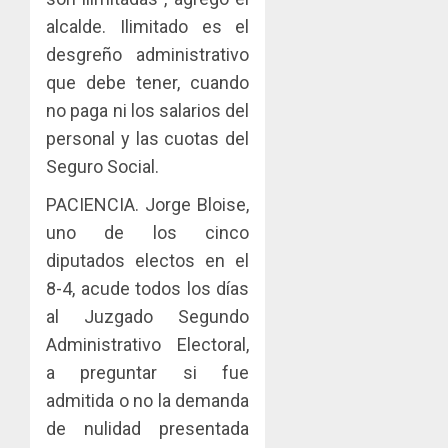
AGOSTO
0
gastro
nuevo
5
3, 2026
alcalde. Ilimitado es el
y
Preside
0
desgreño administrativo
turismo
de
la
que debe tener, cuando
AGOSTO
Cámara
3, 2026
no paga ni los salarios del
de
personal y las cuotas del
0
Comerc
Seguro Social.
de
la
PACIENCIA. Jorge Bloise,
Zona
uno de los cinco
Libre
de
diputados electos en el
Colon
8-4, acude todos los días
al Juzgado Segundo
JULIO
29,
Administrativo Electoral,
2026
a preguntar si fue
0
admitida o no la demanda
de nulidad presentada