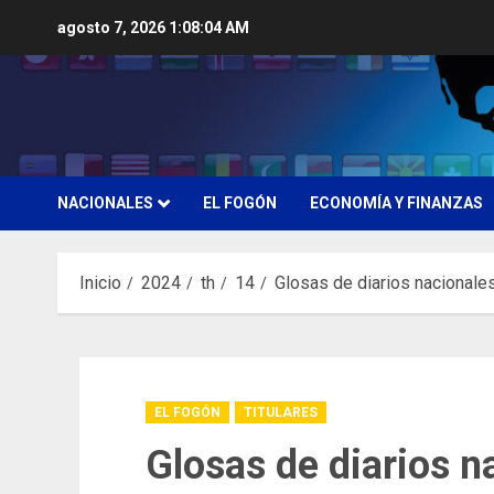
Saltar
agosto 7, 2026
1:08:05 AM
al
contenido
NACIONALES
EL FOGÓN
ECONOMÍA Y FINANZAS
Inicio
2024
th
14
Glosas de diarios nacionale
EL FOGÓN
TITULARES
Glosas de diarios n