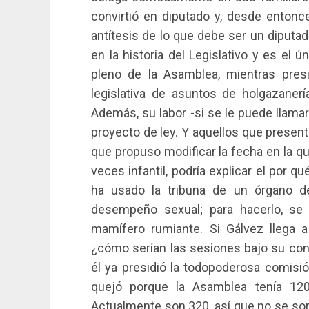
convirtió en diputado y, desde entonc
antítesis de lo que debe ser un diputa
en la historia del Legislativo y es el
pleno de la Asamblea, mientras pres
legislativa de asuntos de holgazanería
Además, su labor -si se le puede llama
proyecto de ley. Y aquellos que presen
que propuso modificar la fecha en la qu
veces infantil, podría explicar el por q
ha usado la tribuna de un órgano d
desempeño sexual; para hacerlo, s
mamífero rumiante. Si Gálvez llega 
¿cómo serían las sesiones bajo su cond
él ya presidió la todopoderosa comisi
quejó porque la Asamblea tenía 120 
Actualmente son 320, así que no se sor