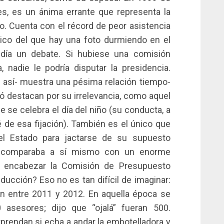
es, es un ánima errante que representa la
do. Cuenta con el récord de peor asistencia
 único del que hay una foto durmiendo en el
idía un debate. Si hubiese una comisión
, nadie le podría disputar la presidencia.
r así- muestra una pésima relación tiempo-
tó destacan por su irrelevancia, como aquel
e se celebra el día del niño (su conducta, a
ué de esa fijación). También es el único que
el Estado para jactarse de su supuesto
e comparaba a sí mismo con un enorme
a encabezar la Comisión de Presupuesto
ucción? Eso no es tan difícil de imaginar:
ón entre 2011 y 2012. En aquella época se
asesores; dijo que “ojalá” fueran 500.
prendan si echa a andar la embotelladora y