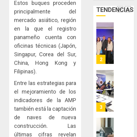
y
Estos buques proceden
para
Diccion
TENDENCIAS
dinamiz
enfrent
de
principalmente del
1
el
al
Equival
mercado asiático, región
sector
fenóme
Concep
en la que el registro
inmobili
de
pionero
NUEVA
El
panameño cuenta con
para
JUNTA
AGOSTO
Niño
tender
DIRECT
oficinas técnicas (Japón,
3, 2026
puente
DE
Singapur, Corea del Sur,
AGOSTO
0
entre
CONAL
2
3, 2026
China, Hong Kong y
la
IMPULS
0
Medicin
Filipinas).
LA
y
CAPACI
El
Entre las estrategias para
la
ÉTICA
Indicasa
Cultura
el mejoramiento de los
E
AIP
Ngäbe-
INCIDEN
fortale
indicadores de la AMP
Buglé
TÉCNIC
la
3
también está la captación
EN
innovac
AGOSTO
de naves de nueva
EL
y
10, 2026
MERCA
construcción. Las
las
ACOBIR
0
ASEGU
capacid
recono
últimas cifras revelan