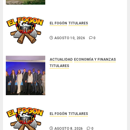
y la Cultura Ngäbe-Buglé
AGOSTO 10, 2026
0
EL FOGÓN
TITULARES
Glosas de diarios nacionales
AGOSTO 10, 2026
0
ACTUALIDAD
ECONOMÍA Y FINANZAS
TITULARES
NUEVA JUNTA DIRECTIVA DE
CONALPROSE IMPULSARÁ LA
CAPACITACIÓN, ÉTICA E
INCIDENCIA TÉCNICA EN EL
MERCADO ASEGURADOR
AGOSTO 8, 2026
0
EL FOGÓN
TITULARES
Glosas de diarios nacionales
AGOSTO 8, 2026
0