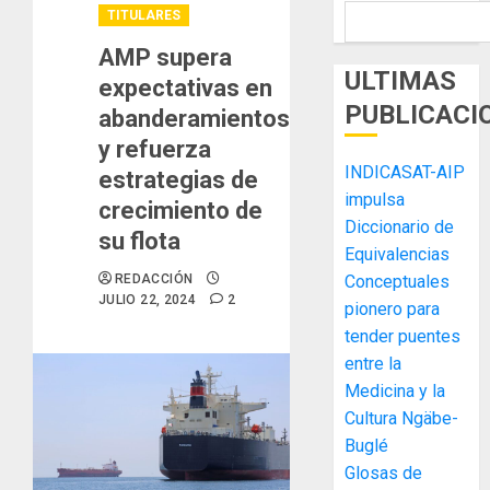
TITULARES
AMP supera
ULTIMAS
expectativas en
PUBLICACI
abanderamientos
y refuerza
INDICASAT-AIP
estrategias de
impulsa
crecimiento de
Diccionario de
su flota
Equivalencias
REDACCIÓN
Conceptuales
JULIO 22, 2024
2
pionero para
tender puentes
entre la
Medicina y la
El
Cultura Ngäbe-
Indicasa
Buglé
AIP
Glosas de
fortale