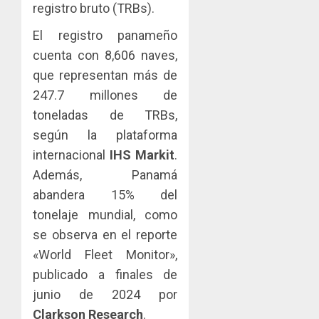
la
eliminar
MIDA
registro bruto (TRBs).
tubercu
el
desplie
resiste
ITBI
El registro panameño
accione
para
y
cuenta con 8,606 naves,
AGOSTO
facilitar
elabora
5
5, 2026
que representan más de
el
proyect
0
247.7 millones de
acceso
hídricos
a
y
toneladas de TRBs,
la
de
según la plataforma
viviend
infraes
internacional
IHS Markit
.
y
para
Además, Panamá
dinamiz
enfrent
el
al
abandera 15% del
sector
fenóme
tonelaje mundial, como
inmobili
de
se observa en el reporte
El
AGOSTO
«World Fleet Monitor»,
Niño
3, 2026
publicado a finales de
AGOSTO
0
3, 2026
junio de 2024 por
Clarkson Research
.
0