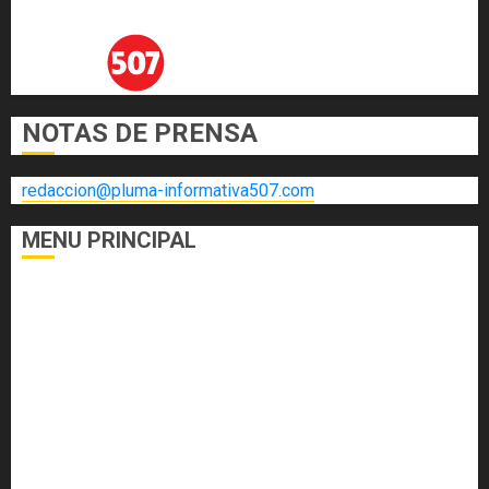
NOTAS DE PRENSA
redaccion@pluma-informativa507.com
MENU PRINCIPAL
DEPORTES
ECONOMÍA Y FINANZAS
EL FOGÓN
INTERNACIONALES
NACIONALES
SALUD
TECNOLOGÍA
VARIEDADES