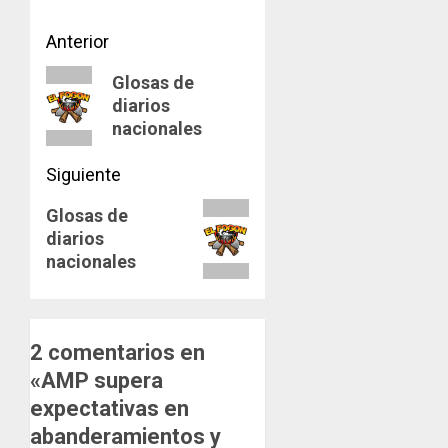
Navegación
Anterior
de
Entrada
Glosas de
diarios
anterior:
entradas
nacionales
Siguiente
Siguiente
Glosas de
diarios
entrada:
nacionales
2 comentarios en
«
AMP supera
expectativas en
abanderamientos y