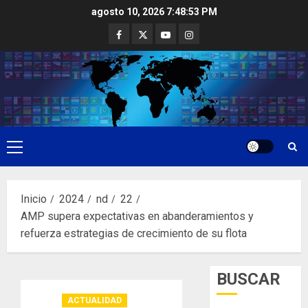
Saltar
agosto 10, 2026
7:48:54 PM
al
Facebook
Twitter
Youtube
Instagram
contenido
Menú
principal
Inicio
2024
nd
22
AMP supera expectativas en abanderamientos y
refuerza estrategias de crecimiento de su flota
BUSCAR
ACTUALIDAD