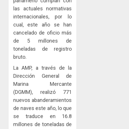
panameño cumplan con
El
para
JUNTA
AGOSTO
Niño
tender
las actuales normativas
DIRECT
3, 2026
puente
DE
internacionales, por lo
AGOSTO
0
entre
CONAL
2
3, 2026
cual, este año se han
la
IMPULS
0
cancelado de oficio más
Medicin
LA
y
CAPACI
de 5 millones de
El
la
ÉTICA
Indicasa
toneladas de registro
Cultura
E
AIP
bruto.
Ngäbe-
INCIDEN
fortale
Buglé
TÉCNIC
la
La AMP, a través de la
3
EN
innovac
Dirección General de
AGOSTO
EL
y
10, 2026
Marina Mercante
MERCA
las
ACOBIR
0
ASEGU
capacid
(DGMM), realizó 771
recono
científi
decisió
nuevos abanderamientos
AGOSTO
de
del
8, 2026
de naves este año, lo que
Panamá
Gobier
4
0
se traduce en 16.8
para
Naciona
enfrent
de
millones de toneladas de