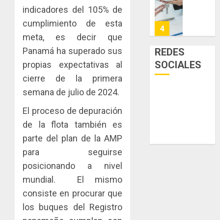
científi
decisió
indicadores del 105% de
AGOSTO
de
del
8, 2026
cumplimiento de esta
Panamá
Gobier
4
0
para
meta, es decir que
Naciona
enfrent
de
Panamá ha superado sus
REDES
la
eliminar
MIDA
SOCIALES
propias expectativas al
tubercu
el
desplie
cierre de la primera
resiste
ITBI
accione
para
semana de julio de 2024.
y
AGOSTO
facilitar
elabora
5
5, 2026
El proceso de depuración
el
proyect
0
acceso
de la flota también es
hídricos
a
y
INDICAS
parte del plan de la AMP
la
de
AIP
para seguirse
viviend
infraes
impulsa
posicionando a nivel
y
para
Diccion
dinamiz
enfrent
mundial. El mismo
de
1
el
al
Equival
consiste en procurar que
sector
fenóme
Concep
los buques del Registro
inmobili
de
pionero
NUEVA