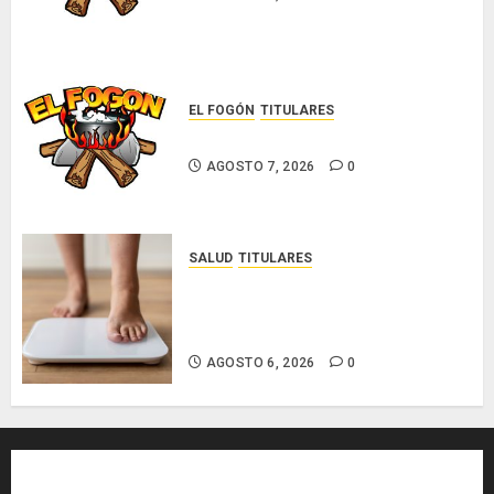
EL FOGÓN
TITULARES
Glosas de diarios nacionales
AGOSTO 7, 2026
0
SALUD
TITULARES
El IMC ya no basta: expertos
proponen diagnosticar la
obesidad más allá de la balanza
AGOSTO 6, 2026
0