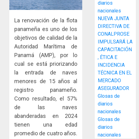
diarios
la
3
nacionales
innovac
y
NUEVA JUNTA
La renovación de la flota
las
ACOBIR
DIRECTIVA DE
panameña es uno de los
capacid
recono
CONALPROSE
objetivos de calidad de la
científi
decisió
IMPULSARÁ LA
de
del
Autoridad Marítima de
CAPACITACIÓN
Panamá
Gobier
4
Panamá (AMP), por lo
, ÉTICA E
para
Naciona
cual se está priorizando
INCIDENCIA
enfrent
de
la entrada de naves
la
TÉCNICA EN EL
eliminar
MIDA
tubercu
el
MERCADO
desplie
menores de 15 años al
resiste
ITBI
accione
ASEGURADOR
registro panameño.
para
y
Glosas de
Como resultado, el 57%
AGOSTO
facilitar
elabora
5
5, 2026
diarios
de las naves
el
proyect
nacionales
0
acceso
hídricos
abanderadas en 2024
Glosas de
a
y
INDICAS
tienen una edad
diarios
la
de
AIP
promedio de cuatro años.
viviend
nacionales
infraes
impulsa