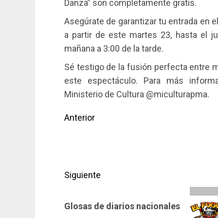
Danza” son completamente gratis.
Asegúrate de garantizar tu entrada en el
a partir de este martes 23, hasta el j
mañana a 3:00 de la tarde.
Sé testigo de la fusión perfecta entre 
este espectáculo. Para más informa
Ministerio de Cultura @miculturapma.
Navegación
Anterior
de
Entrada
anterior:
entradas
Siguiente
Siguiente
Glosas de diarios nacionales
entrada: