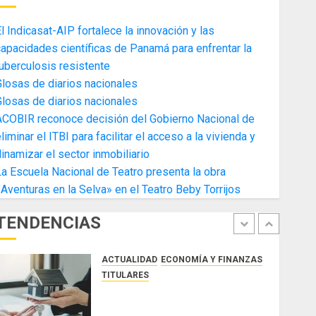
4
AGOSTO 3, 2026
0
l Indicasat-AIP fortalece la innovación y las
ACTUALIDAD
ECONOMÍA Y FINANZAS
apacidades científicas de Panamá para enfrentar la
TITULARES
uberculosis resistente
Toma de posesión del nuevo
losas de diarios nacionales
Presidente de la Cámara de
losas de diarios nacionales
Comercio de la Zona Libre de
ACOBIR reconoce decisión del Gobierno Nacional de
Colon
5
liminar el ITBI para facilitar el acceso a la vivienda y
JULIO 29, 2026
0
ACTUALIDAD
SALUD
TECNOLOGÍA
inamizar el sector inmobiliario
TITULARES
a Escuela Nacional de Teatro presenta la obra
El Indicasat-AIP fortalece la
Aventuras en la Selva» en el Teatro Beby Torrijos
innovación y las capacidades
científicas de Panamá para
TENDENCIAS
enfrentar la tuberculosis
1
resistente
ACTUALIDAD
ECONOMÍA Y FINANZAS
AGOSTO 5, 2026
0
TITULARES
ACOBIR reconoce decisión del
Gobierno Nacional de eliminar el