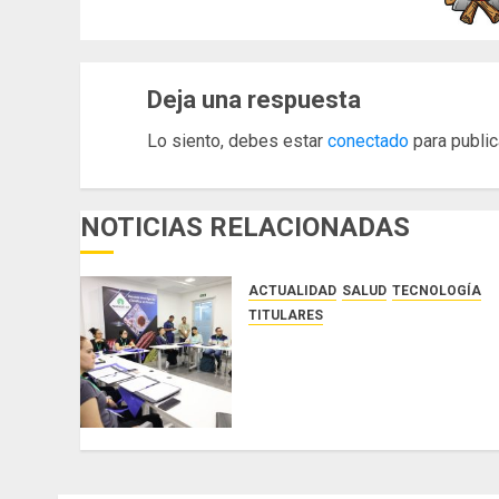
Deja una respuesta
Lo siento, debes estar
conectado
para public
NOTICIAS RELACIONADAS
ACTUALIDAD
SALUD
TECNOLOGÍA
TITULARES
El Indicasat-AIP fortalece la
innovación y las capacidades
científicas de Panamá para
enfrentar la tuberculosis
resistente
AGOSTO 5, 2026
0