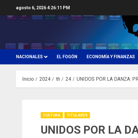
Saltar
agosto 6, 2026
4:26:12 PM
al
contenido
NACIONALES
EL FOGÓN
ECONOMÍA Y FINANZAS
Inicio
2024
th
24
UNIDOS POR LA DANZA: P
CULTURA
TITULARES
UNIDOS POR LA D