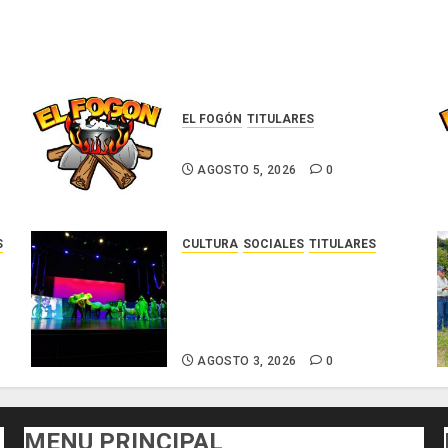
EL FOGÓN
TITULARES
Glosas de diarios nacionales
AGOSTO 5, 2026
0
S
CULTURA
SOCIALES
TITULARES
La Escuela Nacional de Teatro
l
presenta la obra «Aventuras
r
en la Selva» en el Teatro Beby
o
Torrijos
AGOSTO 3, 2026
0
MENU PRINCIPAL