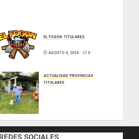
EL FOGÓN
TITULARES
Glosas de diarios nacionales
AGOSTO 4, 2026
0
ACTUALIDAD
PROVINCIAS
TITULARES
MIDA despliega acciones y
elabora proyectos hídricos y
de infraestructura para
enfrentar al fenómeno de El
Niño
AGOSTO 3, 2026
0
REDES SOCIALES