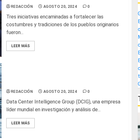
REDACCIÓN
AGOSTO 20, 2024
0
G
Tres iniciativas encaminadas a fortalecer las
E
costumbres y tradiciones de los pueblos originarios
o
fueron...
M
c
LEER MÁS
E
c
t
Solución de virtualización de data center Huawei
logra reconocimiento global
G
REDACCIÓN
AGOSTO 20, 2024
0
Data Center Intelligence Group (DCIG), una empresa
líder mundial en investigación y análisis de...
LEER MÁS