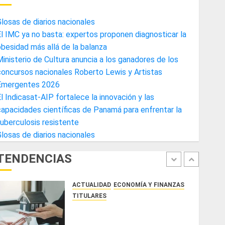
4
AGOSTO 3, 2026
0
losas de diarios nacionales
ACTUALIDAD
ECONOMÍA Y FINANZAS
l IMC ya no basta: expertos proponen diagnosticar la
TITULARES
besidad más allá de la balanza
Toma de posesión del nuevo
inisterio de Cultura anuncia a los ganadores de los
Presidente de la Cámara de
oncursos nacionales Roberto Lewis y Artistas
Comercio de la Zona Libre de
Emergentes 2026
Colon
5
l Indicasat-AIP fortalece la innovación y las
JULIO 29, 2026
0
ACTUALIDAD
SALUD
TECNOLOGÍA
apacidades científicas de Panamá para enfrentar la
TITULARES
uberculosis resistente
El Indicasat-AIP fortalece la
losas de diarios nacionales
innovación y las capacidades
científicas de Panamá para
TENDENCIAS
enfrentar la tuberculosis
1
resistente
ACTUALIDAD
ECONOMÍA Y FINANZAS
AGOSTO 5, 2026
0
TITULARES
ACOBIR reconoce decisión del
Gobierno Nacional de eliminar el