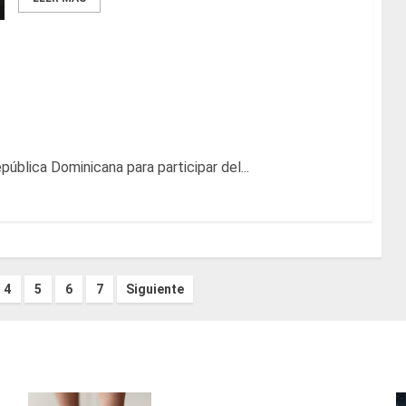
ra participar de la juramentación presidencial de
ública Dominicana para participar del...
4
5
6
7
Siguiente