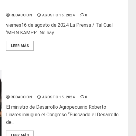
Glosas de diarios nacionales
REDACCIÓN
AGOSTO 16, 2024
0
viernes16 de agosto de 2024 La Prensa / Tal Cual
‘MEIN KAMPF’. No hay...
LEER MÁS
Ministro Linares pone en marcha la Feria
Ganadera de la Carne y Leche durante gira de
trabajo en Chiriquí
REDACCIÓN
AGOSTO 15, 2024
0
El ministro de Desarrollo Agropecuario Roberto
Linares inauguró el Congreso “Buscando el Desarrollo
de...
LEER MÁS