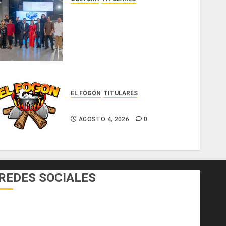
Ministerio de Cultura anuncia a
los ganadores de los
concursos nacionales Roberto
Lewis y Artistas Emergentes
2026
AGOSTO 6, 2026
0
EL FOGÓN
TITULARES
Glosas de diarios nacionales
AGOSTO 4, 2026
0
REDES SOCIALES