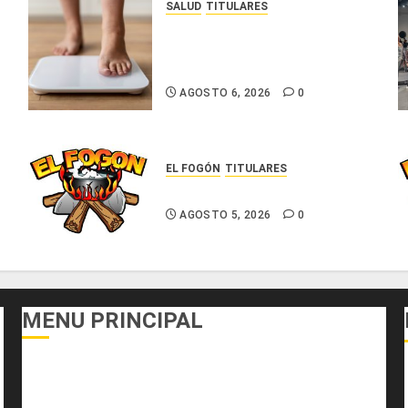
SALUD
TITULARES
El IMC ya no basta: expertos
proponen diagnosticar la
obesidad más allá de la balanza
AGOSTO 6, 2026
0
EL FOGÓN
TITULARES
Glosas de diarios nacionales
AGOSTO 5, 2026
0
MENU PRINCIPAL
DEPORTES
ECONOMÍA Y FINANZAS