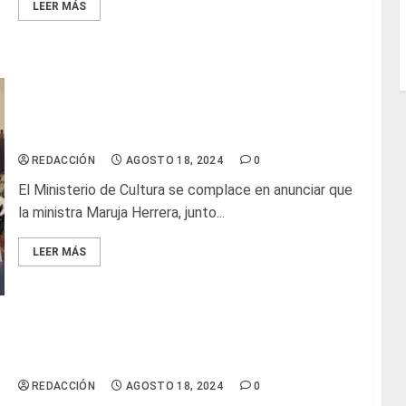
LEER MÁS
Ministra Herrera se reúne con autoridades de
Coclé y visita monumentos históricos en Natá
REDACCIÓN
AGOSTO 18, 2024
0
El Ministerio de Cultura se complace en anunciar que
la ministra Maruja Herrera, junto...
LEER MÁS
Glosas de diarios nacionales
REDACCIÓN
AGOSTO 18, 2024
0