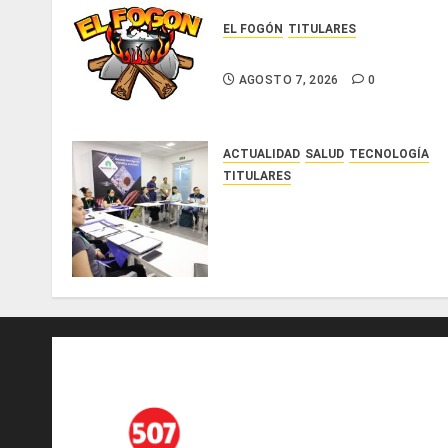
EL FOGÓN
TITULARES
Glosas de diarios nacionales
AGOSTO 7, 2026
0
ACTUALIDAD
SALUD
TECNOLOGÍA
TITULARES
El Indicasat-AIP fortalece la
innovación y las capacidades
científicas de Panamá para
enfrentar la tuberculosis
resistente
AGOSTO 5, 2026
0