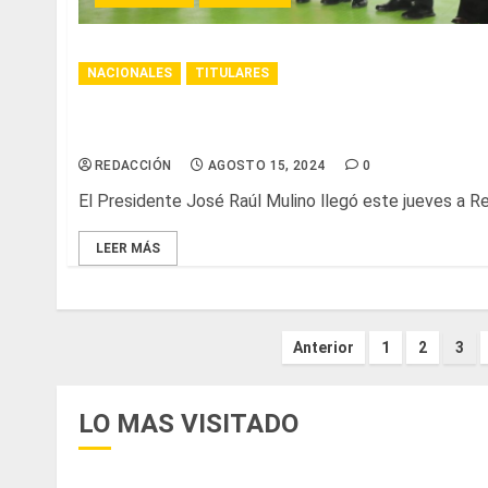
NACIONALES
TITULARES
Presidente Mulino llega a República Dominicana pa
Luis Abinader
REDACCIÓN
AGOSTO 15, 2024
0
El Presidente José Raúl Mulino llegó este jueves a Rep
LEER MÁS
Paginación
Anterior
1
2
3
de
LO MAS VISITADO
entradas