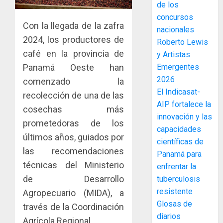
de los
y
concursos
elabora
3
Con la llegada de la zafra
nacionales
proyect
2024, los productores de
hídricos
Roberto Lewis
y
café en la provincia de
La
y Artistas
de
Cosech
Panamá Oeste han
Emergentes
infraes
2026,
2026
comenzado la
para
el
El Indicasat-
recolección de una de las
enfrent
café
4
AIP fortalece la
al
paname
cosechas más
innovación y las
fenóme
en
prometedoras de los
de
capacidades
una
Toma
últimos años, guiados por
El
experie
científicas de
de
las recomendaciones
Niño
de
posesi
Panamá para
arte,
del
técnicas del Ministerio
enfrentar la
AGOSTO
gastro
nuevo
5
3, 2026
de Desarrollo
tuberculosis
y
Preside
resistente
Agropecuario (MIDA), a
0
turismo
de
Glosas de
través de la Coordinación
la
El
AGOSTO
diarios
Cámara
Indicasa
Agrícola Regional.
3, 2026