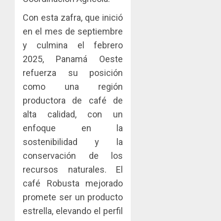
sector
fenóme
en
inmobili
de
una
Toma
Con esta zafra, que inició
El
experie
de
en el mes de septiembre
AGOSTO
Niño
de
posesi
3, 2026
y culmina el febrero
arte,
del
AGOSTO
0
gastro
2025, Panamá Oeste
nuevo
5
3, 2026
y
Preside
refuerza su posición
0
turismo
de
como una región
la
AGOSTO
productora de café de
Cámara
3, 2026
de
alta calidad, con un
0
Comerc
enfoque en la
de
sostenibilidad y la
la
conservación de los
Zona
Libre
recursos naturales. El
de
café Robusta mejorado
Colon
promete ser un producto
JULIO
estrella, elevando el perfil
29,