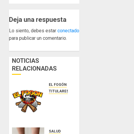
Deja una respuesta
Lo siento, debes estar
conectado
para publicar un comentario.
NOTICIAS
RELACIONADAS
EL FOGÓN
TITULARES
Glosas
de
diarios
nacionales
AGOSTO
SALUD