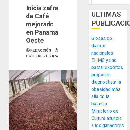
Inicia zafra
ULTIMAS
de Café
PUBLICACI
mejorado
en Panamá
Glosas de
Oeste
diarios
REDACCIÓN
nacionales
OCTUBRE 21, 2024
El IMC ya no
basta: expertos
proponen
diagnosticar la
obesidad más
allá de la
balanza
Ministerio de
MIDA
Cultura anuncia
desplie
a los ganadores
accione