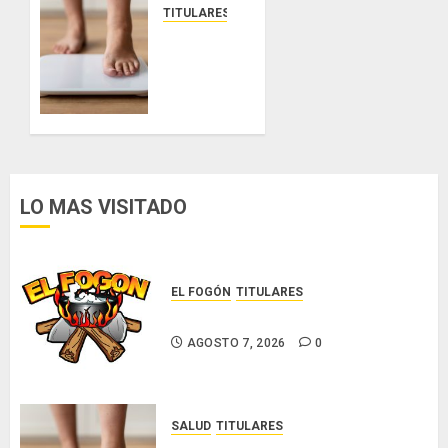
7, 2026
TITULARES
0
El IMC
ya no
basta:
expertos
proponen
diagnosticar
la
obesidad
LO MAS VISITADO
más allá
de la
balanza
EL FOGÓN
TITULARES
AGOSTO
Glosas de diarios nacionales
6, 2026
0
AGOSTO 7, 2026
0
SALUD
TITULARES