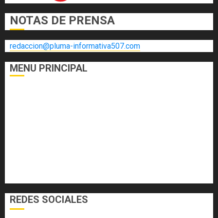
NOTAS DE PRENSA
redaccion@pluma-informativa507.com
MENU PRINCIPAL
DEPORTES
ECONOMÍA Y FINANZAS
EL FOGÓN
INTERNACIONALES
NACIONALES
SALUD
TECNOLOGÍA
VARIEDADES
REDES SOCIALES