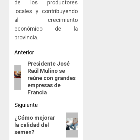
2026
de los productores
locales y contribuyendo
0
al crecimiento
económico de la
provincia.
Navegación
Anterior
Presidente José
de
Entrada
Raúl Mulino se
anterior:
entradas
reúne con grandes
empresas de
Francia
Siguiente
Siguiente
¿Cómo mejorar
la calidad del
entrada:
semen?