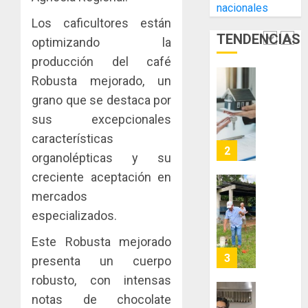
nacionales
de
AIP
0
Los caficultores están
Comerc
fortale
TENDENCIAS
de
la
optimizando la
1
la
innovac
producción del café
Zona
y
Robusta mejorado, un
Libre
las
ACOBIR
grano que se destaca por
de
capacid
recono
Colon
científi
decisió
sus excepcionales
de
del
características
JULIO
Panamá
Gobier
2
29,
organolépticas y su
para
2026
Naciona
creciente aceptación en
enfrent
de
0
la
eliminar
MIDA
mercados
tubercu
el
desplie
especializados.
resiste
ITBI
accione
para
y
Este Robusta mejorado
AGOSTO
facilitar
elabora
3
5, 2026
presenta un cuerpo
el
proyect
robusto, con intensas
0
acceso
hídricos
notas de chocolate
a
y
La