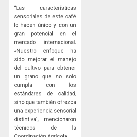
Libre
las
ACOBIR
“Las características
de
capacid
recono
Colon
sensoriales de este café
científi
decisió
de
del
lo hacen único y con un
JULIO
Panamá
Gobier
2
29,
gran potencial en el
para
2026
Naciona
mercado internacional.
enfrent
de
0
la
«Nuestro enfoque ha
eliminar
MIDA
tubercu
el
desplie
sido mejorar el manejo
resiste
ITBI
accione
del cultivo para obtener
para
y
AGOSTO
un grano que no solo
facilitar
elabora
3
5, 2026
el
cumpla con los
proyect
0
acceso
hídricos
estándares de calidad,
a
y
La
sino que también ofrezca
la
de
Cosech
una experiencia sensorial
viviend
infraes
2026,
y
para
distintiva”, mencionaron
el
dinamiz
enfrent
café
4
técnicos de la
el
al
paname
Coordinación Agrícola.