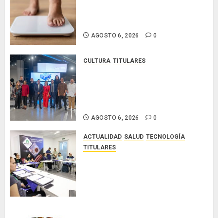
El IMC ya no basta: expertos
proponen diagnosticar la
obesidad más allá de la balanza
AGOSTO 6, 2026
0
CULTURA
TITULARES
Ministerio de Cultura anuncia a
los ganadores de los concursos
nacionales Roberto Lewis y
Artistas Emergentes 2026
AGOSTO 6, 2026
0
ACTUALIDAD
SALUD
TECNOLOGÍA
TITULARES
El Indicasat-AIP fortalece la
innovación y las capacidades
científicas de Panamá para
enfrentar la tuberculosis
resistente
AGOSTO 5, 2026
0