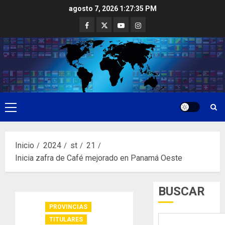
Saltar
agosto 7, 2026
1:27:35 PM
al
Facebook
Twitter
Youtube
Instagram
contenido
Menú
principal
Inicio
2024
st
21
Inicia zafra de Café mejorado en Panamá Oeste
BUSCAR
PROVINCIAS
TITULARES