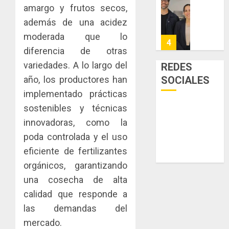
la
de
Cosech
amargo y frutos secos,
viviend
infraes
2026,
además de una acidez
y
para
el
moderada que lo
dinamiz
enfrent
café
4
el
diferencia de otras
al
paname
sector
fenóme
en
variedades. A lo largo del
REDES
inmobili
de
una
Toma
año, los productores han
SOCIALES
El
experie
de
AGOSTO
implementado prácticas
Niño
de
posesi
3, 2026
sostenibles y técnicas
arte,
del
AGOSTO
0
gastro
nuevo
innovadoras, como la
5
3, 2026
y
Preside
poda controlada y el uso
0
turismo
de
eficiente de fertilizantes
la
El
AGOSTO
orgánicos, garantizando
Cámara
Indicasa
3, 2026
de
AIP
una cosecha de alta
0
Comerc
fortale
calidad que responde a
de
la
1
las demandas del
la
innovac
Zona
mercado.
y