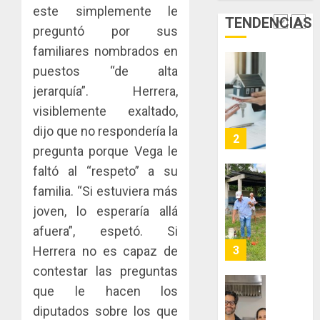
de
del
este simplemente le
JULIO
TENDENCIAS
Panamá
Gobier
2
29,
preguntó por sus
para
2026
Naciona
familiares nombrados en
enfrent
de
0
la
puestos “de alta
eliminar
MIDA
tubercu
el
desplie
jerarquía”. Herrera,
resiste
ITBI
accione
visiblemente exaltado,
para
y
AGOSTO
dijo que no respondería la
facilitar
elabora
3
5, 2026
el
pregunta porque Vega le
proyect
0
acceso
hídricos
faltó al “respeto” a su
a
y
La
familia. “Si estuviera más
la
de
Cosech
joven, lo esperaría allá
viviend
infraes
2026,
y
para
afuera”, espetó. Si
el
dinamiz
enfrent
café
Herrera no es capaz de
4
el
al
paname
contestar las preguntas
sector
fenóme
en
que le hacen los
inmobili
de
una
Toma
El
experie
diputados sobre los que
de
AGOSTO