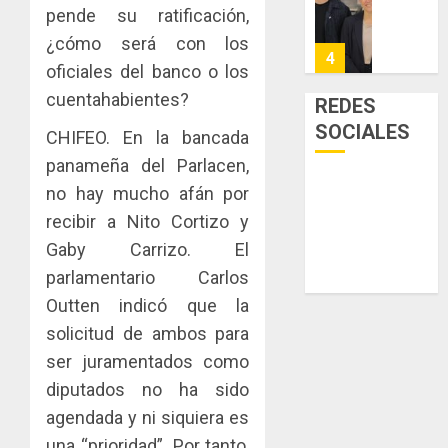
Niño
de
posesi
3, 2026
pende su ratificación,
arte,
del
¿cómo será con los
AGOSTO
0
gastro
nuevo
5
3, 2026
oficiales del banco o los
y
Preside
0
turismo
de
cuentahabientes?
REDES
la
El
SOCIALES
AGOSTO
CHIFEO. En la bancada
Cámara
Indicasa
3, 2026
de
panameña del Parlacen,
AIP
0
Comerc
fortale
no hay mucho afán por
de
la
1
recibir a Nito Cortizo y
la
innovac
Gaby Carrizo. El
Zona
y
Libre
las
parlamentario Carlos
ACOBIR
de
capacid
recono
Outten indicó que la
Colon
científi
decisió
solicitud de ambos para
de
del
JULIO
ser juramentados como
Panamá
Gobier
2
29,
para
2026
Naciona
diputados no ha sido
enfrent
de
agendada y ni siquiera es
0
la
eliminar
MIDA
una “prioridad”. Por tanto,