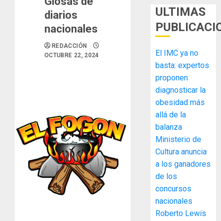
Glosas de
ULTIMAS
diarios
PUBLICACI
nacionales
REDACCIÓN
El IMC ya no
OCTUBRE 22, 2024
basta: expertos
proponen
diagnosticar la
obesidad más
MIDA
allá de la
desplie
balanza
accione
Ministerio de
y
elabora
Cultura anuncia
3
proyect
a los ganadores
hídricos
de los
y
La
concursos
de
Cosech
nacionales
infraes
2026,
Roberto Lewis
para
el