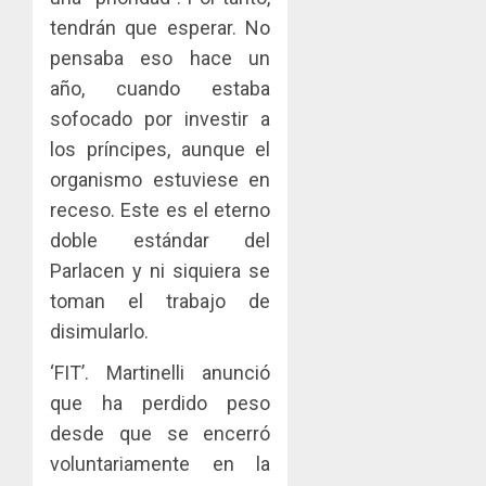
tubercu
el
desplie
tendrán que esperar. No
resiste
ITBI
accione
para
y
pensaba eso hace un
AGOSTO
facilitar
elabora
3
5, 2026
año, cuando estaba
el
proyect
sofocado por investir a
0
acceso
hídricos
los príncipes, aunque el
a
y
La
la
de
Cosech
organismo estuviese en
viviend
infraes
2026,
receso. Este es el eterno
y
para
el
doble estándar del
dinamiz
enfrent
café
4
el
Parlacen y ni siquiera se
al
paname
sector
fenóme
en
toman el trabajo de
inmobili
de
una
Toma
disimularlo.
El
experie
de
AGOSTO
Niño
de
posesi
‘FIT’. Martinelli anunció
3, 2026
arte,
del
que ha perdido peso
AGOSTO
0
gastro
nuevo
5
3, 2026
desde que se encerró
y
Preside
0
voluntariamente en la
turismo
de