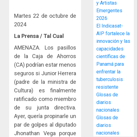
y Artistas
enfrent
café
4
al
Emergentes
paname
Martes 22 de octubre de
fenóme
en
2026
de
2024
una
Toma
El Indicasat-
El
experie
de
AIP fortalece la
La Prensa / Tal Cual
Niño
de
posesi
innovación y las
arte,
del
AMENAZA. Los pasillos
capacidades
AGOSTO
gastro
nuevo
5
3, 2026
de la Caja de Ahorros
científicas de
y
Preside
0
Panamá para
(CA) podrían estar menos
turismo
de
enfrentar la
la
El
seguros si Junior Herrera
AGOSTO
Cámara
tuberculosis
Indicasa
3, 2026
(padre de la ministra de
de
AIP
resistente
Cultura) es finalmente
0
Comerc
fortale
Glosas de
ratificado como miembro
de
la
1
diarios
la
innovac
de su junta directiva.
nacionales
Zona
y
Ayer, quería propinarle un
Glosas de
Libre
las
ACOBIR
par de golpes al diputado
diarios
de
capacid
recono
Colon
Jhonathan Vega porque
nacionales
científi
decisió