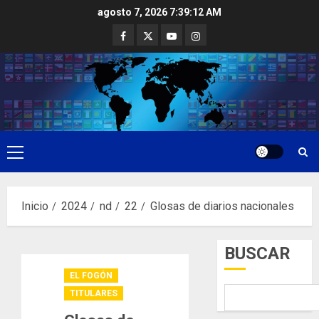
Saltar
agosto 7, 2026
7:39:13 AM
al
Facebook
Twitter
Youtube
Instagram
contenido
Menú
principal
Inicio
2024
nd
22
Glosas de diarios nacionales
BUSCAR
EL FOGÓN
TITULARES