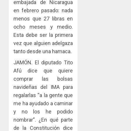
la
embajada de Nicaragua
AGOSTO
Cámara
3, 2026
en febrero pasado: nada
de
menos que 27 libras en
0
Comerc
ocho meses y medio.
de
la
Esta debe ser la primera
Zona
vez que alguien adelgaza
Libre
tanto desde una hamaca.
de
Colon
JAMÓN. El diputado Tito
Afú dice que quiere
JULIO
29,
comprar las bolsas
2026
navideñas del IMA para
0
regalarlas “a la gente que
me ha ayudado a caminar
y no los he podido
nombrar”. ¿En qué parte
de la Constitución dice