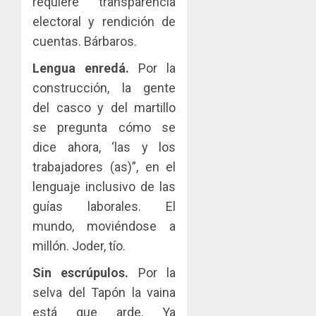
requiere transparencia
tubercu
el
desplie
resiste
ITBI
electoral y rendición de
accione
para
y
cuentas. Bárbaros.
AGOSTO
facilitar
elabora
3
5, 2026
el
Lengua enredá.
Por la
proyect
0
acceso
hídricos
construcción, la gente
a
y
La
del casco y del martillo
la
de
Cosech
se pregunta cómo se
viviend
infraes
2026,
y
para
dice ahora, ‘las y los
el
dinamiz
enfrent
café
4
trabajadores (as)”, en el
el
al
paname
lenguaje inclusivo de las
sector
fenóme
en
guías laborales. El
inmobili
de
una
Toma
El
experie
mundo, moviéndose a
de
AGOSTO
Niño
de
posesi
3, 2026
millón. Joder, tío.
arte,
del
AGOSTO
0
gastro
Sin escrúpulos.
Por la
nuevo
5
3, 2026
y
Preside
selva del Tapón la vaina
0
turismo
de
está que arde. Ya