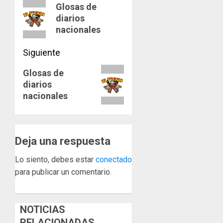
de
Entrada
Glosas de
diarios
anterior:
entradas
nacionales
Siguiente
Siguiente
Glosas de
diarios
entrada:
nacionales
Deja una respuesta
Lo siento, debes estar
conectado
para publicar un comentario.
NOTICIAS
RELACIONADAS