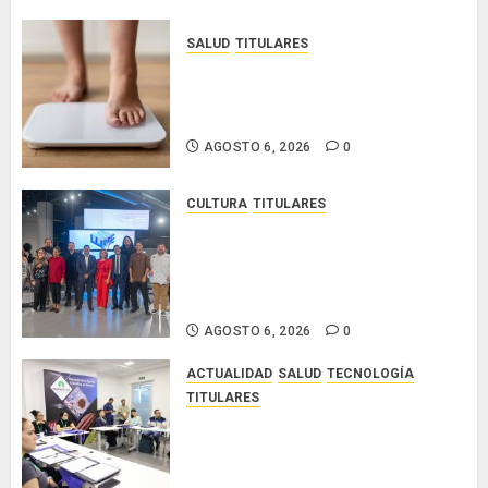
Roberto
Lewis y
SALUD
TITULARES
Artistas
El IMC ya no basta: expertos
Emergentes
proponen diagnosticar la
2026
obesidad más allá de la balanza
AGOSTO 6, 2026
0
AGOSTO
6, 2026
0
CULTURA
TITULARES
Ministerio de Cultura anuncia a
los ganadores de los concursos
nacionales Roberto Lewis y
Artistas Emergentes 2026
AGOSTO 6, 2026
0
ACTUALIDAD
SALUD
TECNOLOGÍA
TITULARES
El Indicasat-AIP fortalece la
innovación y las capacidades
científicas de Panamá para