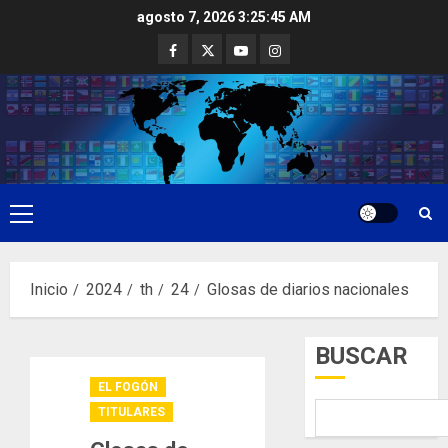
Saltar
agosto 7, 2026
3:25:46 AM
al
Facebook
Twitter
Youtube
Instagram
contenido
Menú
principal
Inicio
2024
th
24
Glosas de diarios nacionales
BUSCAR
EL FOGÓN
TITULARES