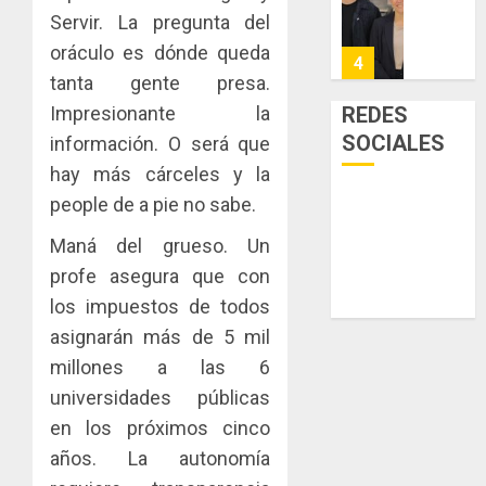
Niño
de
posesi
3, 2026
Servir. La pregunta del
arte,
del
AGOSTO
0
oráculo es dónde queda
gastro
nuevo
5
3, 2026
y
tanta gente presa.
Preside
0
turismo
de
Impresionante la
REDES
la
El
SOCIALES
información. O será que
AGOSTO
Cámara
Indicasa
3, 2026
hay más cárceles y la
de
AIP
0
Comerc
people de a pie no sabe.
fortale
de
la
1
Maná del grueso. Un
la
innovac
Zona
profe asegura que con
y
Libre
las
ACOBIR
los impuestos de todos
de
capacid
recono
asignarán más de 5 mil
Colon
científi
decisió
millones a las 6
de
del
JULIO
Panamá
universidades públicas
Gobier
2
29,
para
2026
Naciona
en los próximos cinco
enfrent
de
0
años. La autonomía
la
eliminar
MIDA