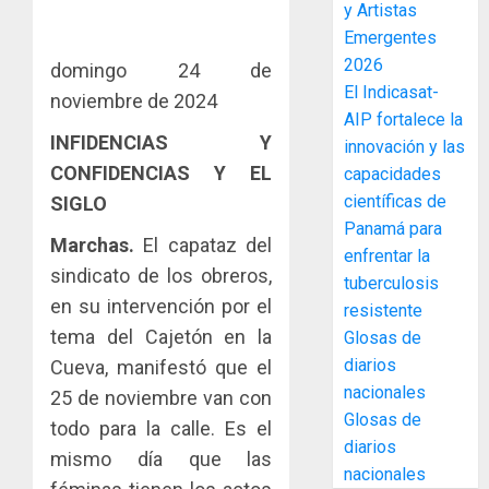
y Artistas
enfrent
café
4
al
Emergentes
paname
fenóme
en
2026
domingo 24 de
de
una
Toma
El Indicasat-
noviembre de 2024
El
experie
de
AIP fortalece la
Niño
de
posesi
INFIDENCIAS Y
innovación y las
arte,
del
CONFIDENCIAS Y EL
capacidades
AGOSTO
gastro
nuevo
5
3, 2026
científicas de
SIGLO
y
Preside
0
Panamá para
turismo
de
Marchas.
El capataz del
enfrentar la
la
El
AGOSTO
sindicato de los obreros,
Cámara
tuberculosis
Indicasa
3, 2026
en su intervención por el
de
AIP
resistente
0
Comerc
fortale
tema del Cajetón en la
Glosas de
de
la
1
diarios
Cueva, manifestó que el
la
innovac
nacionales
25 de noviembre van con
Zona
y
Glosas de
Libre
todo para la calle. Es el
las
ACOBIR
diarios
de
capacid
recono
mismo día que las
Colon
nacionales
científi
decisió