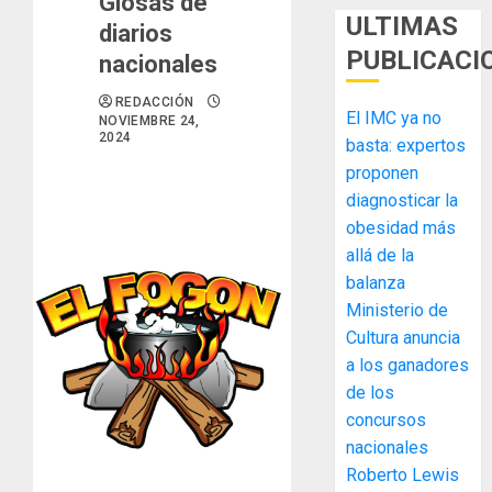
Glosas de
ULTIMAS
diarios
PUBLICACI
nacionales
REDACCIÓN
El IMC ya no
NOVIEMBRE 24,
2024
basta: expertos
proponen
diagnosticar la
obesidad más
MIDA
allá de la
desplie
balanza
accione
Ministerio de
y
elabora
Cultura anuncia
3
proyect
a los ganadores
hídricos
de los
y
La
concursos
de
Cosech
nacionales
infraes
2026,
Roberto Lewis
para
el