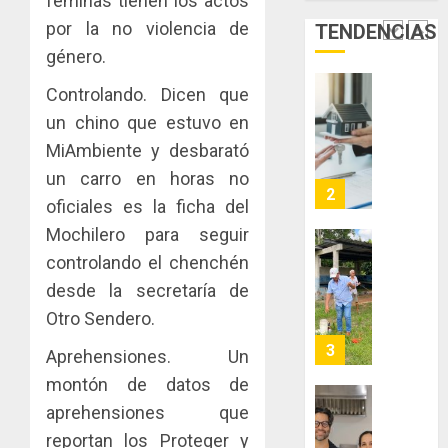
féminas tienen los actos
de
del
JULIO
por la no violencia de
TENDENCIAS
Panamá
Gobier
2
29,
para
2026
género.
Naciona
enfrent
de
0
Controlando. Dicen que
la
eliminar
MIDA
tubercu
un chino que estuvo en
el
desplie
resiste
ITBI
accione
MiAmbiente y desbarató
para
y
un carro en horas no
AGOSTO
facilitar
elabora
3
5, 2026
oficiales es la ficha del
el
proyect
0
acceso
Mochilero para seguir
hídricos
a
y
La
controlando el chenchén
la
de
Cosech
desde la secretaría de
viviend
infraes
2026,
Otro Sendero.
y
para
el
dinamiz
enfrent
café
4
Aprehensiones. Un
el
al
paname
montón de datos de
sector
fenóme
en
inmobili
de
aprehensiones que
una
Toma
El
experie
de
reportan los Proteger y
AGOSTO