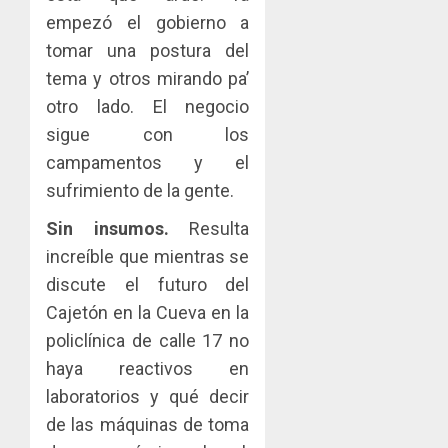
la
AGOSTO
empezó el gobierno a
Cámara
3, 2026
de
tomar una postura del
0
Comerc
tema y otros mirando pa’
de
otro lado. El negocio
la
sigue con los
Zona
Libre
campamentos y el
de
sufrimiento de la gente.
Colon
Sin insumos.
Resulta
JULIO
increíble que mientras se
29,
2026
discute el futuro del
0
Cajetón en la Cueva en la
policlínica de calle 17 no
haya reactivos en
laboratorios y qué decir
de las máquinas de toma