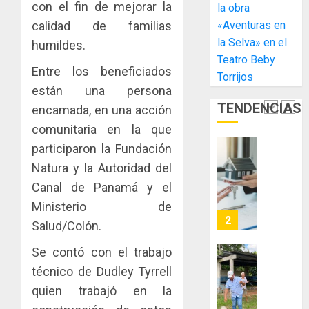
gastro
nuevo
5
3, 2026
con el fin de mejorar la
la obra
y
Preside
«Aventuras en
calidad de familias
0
turismo
de
la Selva» en el
humildes.
la
El
AGOSTO
Teatro Beby
Cámara
Indicasa
3, 2026
Entre los beneficiados
Torrijos
de
AIP
0
están una persona
Comerc
fortale
TENDENCIAS
de
la
encamada, en una acción
1
la
innovac
comunitaria en la que
Zona
y
participaron la Fundación
Libre
las
ACOBIR
Natura y la Autoridad del
de
capacid
recono
Colon
científi
decisió
Canal de Panamá y el
de
del
Ministerio de
JULIO
Panamá
Gobier
2
29,
Salud/Colón.
para
2026
Naciona
enfrent
de
Se contó con el trabajo
0
la
eliminar
MIDA
técnico de Dudley Tyrrell
tubercu
el
desplie
quien trabajó en la
resiste
ITBI
accione
para