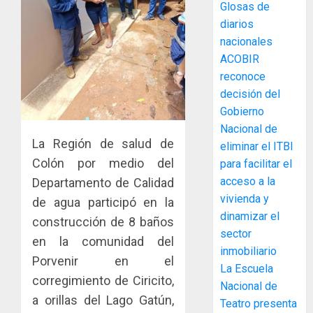
Glosas de
diarios
MIDA
nacionales
desplie
ACOBIR
accione
reconoce
y
decisión del
elabora
3
Gobierno
proyect
hídricos
Nacional de
y
La Región de salud de
La
eliminar el ITBI
de
Cosech
Colón por medio del
para facilitar el
infraes
2026,
acceso a la
Departamento de Calidad
para
el
vivienda y
de agua participó en la
enfrent
café
4
dinamizar el
al
paname
construcción de 8 baños
sector
fenóme
en
en la comunidad del
de
inmobiliario
una
Toma
Porvenir en el
El
experie
La Escuela
de
corregimiento de Ciricito,
Niño
de
posesi
Nacional de
arte,
del
a orillas del Lago Gatún,
Teatro presenta
AGOSTO