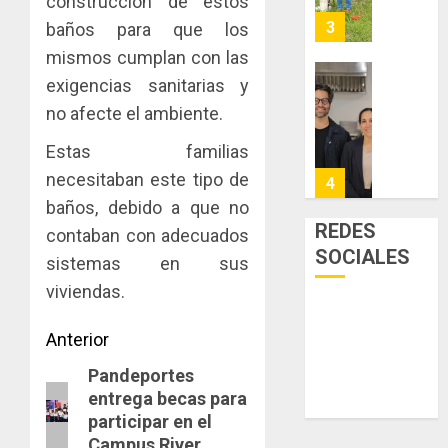
y
construcción de estos
AGOSTO
facilitar
elabora
3
5, 2026
baños para que los
el
proyect
mismos cumplan con las
0
acceso
hídricos
exigencias sanitarias y
a
y
La
la
de
Cosech
no afecte el ambiente.
viviend
infraes
2026,
Estas familias
y
para
el
dinamiz
enfrent
café
necesitaban este tipo de
4
el
al
paname
baños, debido a que no
sector
fenóme
en
REDES
contaban con adecuados
inmobili
de
una
Toma
SOCIALES
sistemas en sus
El
experie
de
AGOSTO
Niño
de
posesi
viviendas.
3, 2026
arte,
del
AGOSTO
0
gastro
nuevo
Navegación
Anterior
5
3, 2026
y
Preside
0
Pandeportes
de
Entrada
turismo
de
entrega becas para
la
El
anterior:
entradas
AGOSTO
participar en el
Cámara
Indicasa
3, 2026
Campus River
de
AIP