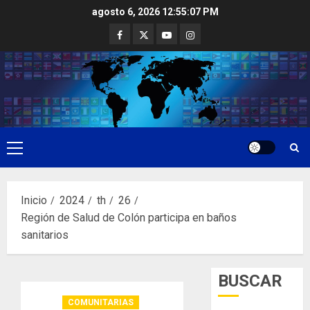
Saltar
agosto 6, 2026
12:55:07 PM
al
Facebook
Twitter
Youtube
Instagram
contenido
Menú
principal
Inicio
2024
th
26
Región de Salud de Colón participa en baños
sanitarios
BUSCAR
COMUNITARIAS