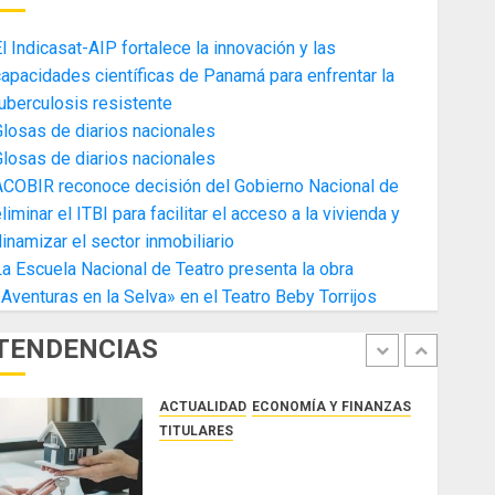
4
AGOSTO 3, 2026
0
l Indicasat-AIP fortalece la innovación y las
ACTUALIDAD
ECONOMÍA Y FINANZAS
apacidades científicas de Panamá para enfrentar la
TITULARES
uberculosis resistente
Toma de posesión del nuevo
losas de diarios nacionales
Presidente de la Cámara de
losas de diarios nacionales
Comercio de la Zona Libre de
ACOBIR reconoce decisión del Gobierno Nacional de
Colon
5
liminar el ITBI para facilitar el acceso a la vivienda y
JULIO 29, 2026
0
ACTUALIDAD
SALUD
TECNOLOGÍA
inamizar el sector inmobiliario
TITULARES
a Escuela Nacional de Teatro presenta la obra
El Indicasat-AIP fortalece la
Aventuras en la Selva» en el Teatro Beby Torrijos
innovación y las capacidades
científicas de Panamá para
TENDENCIAS
enfrentar la tuberculosis
1
resistente
ACTUALIDAD
ECONOMÍA Y FINANZAS
AGOSTO 5, 2026
0
TITULARES
ACOBIR reconoce decisión del
Gobierno Nacional de eliminar el