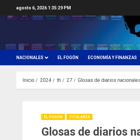
Saltar
agosto 6, 2026
1:35:30 PM
al
contenido
NACIONALES
EL FOGÓN
ECONOMÍA Y FINANZAS
Inicio
2024
th
27
Glosas de diarios nacionale
EL FOGÓN
TITULARES
Glosas de diarios n