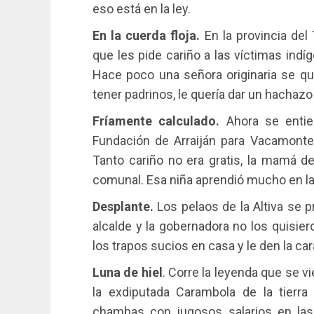
eso está en la ley.
En la cuerda floja.
En la provincia de
que les pide cariño a las víctimas indíg
Hace poco una señora originaria se que
tener padrinos, le quería dar un hachazo 
Fríamente calculado.
Ahora se entien
Fundación de Arraiján para Vacamonte y
Tanto cariño no era gratis, la mamá d
comunal. Esa niña aprendió mucho en l
Desplante.
Los pelaos de la Altiva se p
alcalde y la gobernadora no los quisier
los trapos sucios en casa y le den la car
Luna de hiel
. Corre la leyenda que se v
la exdiputada Carambola de la tierr
chambas con jugosos salarios en las 