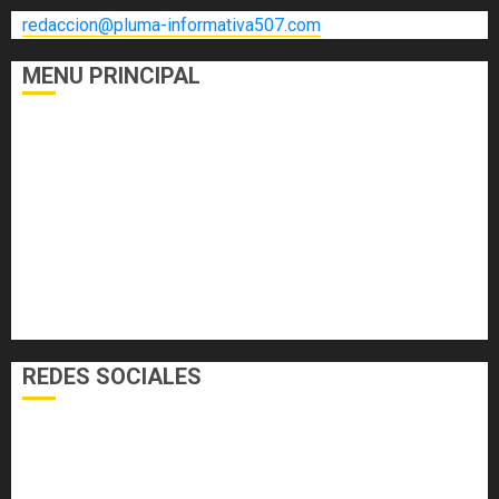
redaccion@pluma-informativa507.com
MENU PRINCIPAL
DEPORTES
ECONOMÍA Y FINANZAS
EL FOGÓN
INTERNACIONALES
NACIONALES
SALUD
TECNOLOGÍA
VARIEDADES
REDES SOCIALES