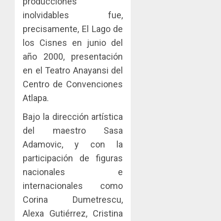
producciones
Zona
y
inolvidables fue,
Libre
las
ACOBIR
de
capacid
recono
precisamente, El Lago de
Colon
científi
decisió
los Cisnes en junio del
de
del
año 2000, presentación
JULIO
Panamá
Gobier
2
29,
en el Teatro Anayansi del
para
2026
Naciona
enfrent
de
Centro de Convenciones
0
la
eliminar
MIDA
Atlapa.
tubercu
el
desplie
resiste
ITBI
accione
Bajo la dirección artística
para
y
del maestro Sasa
AGOSTO
facilitar
elabora
3
5, 2026
Adamovic, y con la
el
proyect
0
participación de figuras
acceso
hídricos
a
y
La
nacionales e
la
de
Cosech
internacionales como
viviend
infraes
2026,
Corina Dumetrescu,
y
para
el
dinamiz
Alexa Gutiérrez, Cristina
enfrent
café
4