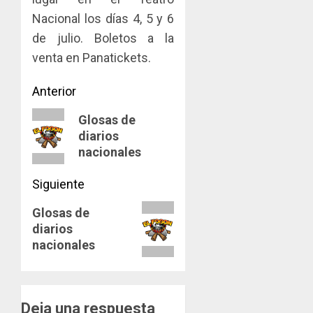
Nacional los días 4, 5 y 6
de julio. Boletos a la
venta en Panatickets.
Navegación
Anterior
de
Entrada
Glosas de
diarios
anterior:
entradas
nacionales
Siguiente
Siguiente
Glosas de
diarios
entrada:
nacionales
Deja una respuesta