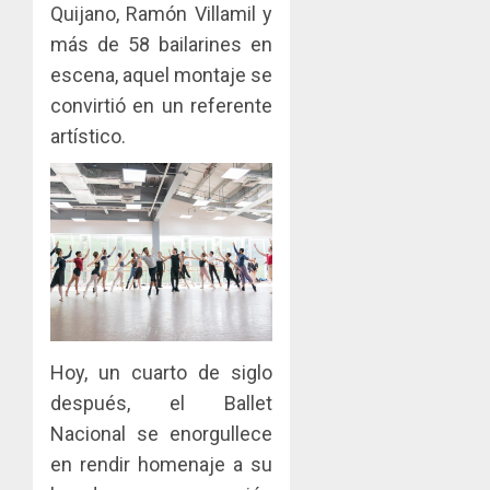
el
al
paname
Quijano, Ramón Villamil y
sector
fenóme
en
más de 58 bailarines en
inmobili
de
una
Toma
escena, aquel montaje se
El
experie
de
AGOSTO
Niño
convirtió en un referente
de
posesi
3, 2026
arte,
del
artístico.
AGOSTO
0
gastro
nuevo
5
3, 2026
y
Preside
0
turismo
de
la
AGOSTO
Cámara
3, 2026
de
0
Comerc
de
la
Hoy, un cuarto de siglo
Zona
Libre
después, el Ballet
de
Nacional se enorgullece
Colon
en rendir homenaje a su
JULIO