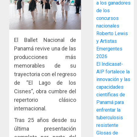
a los ganadores
accione
de los
y
concursos
elabora
3
nacionales
proyect
hídricos
Roberto Lewis
y
El Ballet Nacional de
La
y Artistas
de
Cosech
Panamá revive una de las
Emergentes
infraes
2026,
2026
producciones más
para
el
El Indicasat-
memorables de su
enfrent
café
4
AIP fortalece la
al
paname
trayectoria con el regreso
innovación y las
fenóme
en
de “El Lago de los
de
capacidades
una
Toma
Cisnes”, obra cumbre del
El
experie
científicas de
de
repertorio clásico
Niño
de
posesi
Panamá para
arte,
del
internacional.
enfrentar la
AGOSTO
gastro
nuevo
5
3, 2026
tuberculosis
Tras 25 años desde su
y
Preside
resistente
0
turismo
de
última presentación
Glosas de
la
El