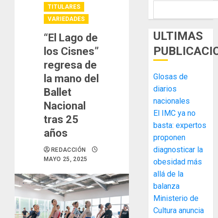
TITULARES
VARIEDADES
ULTIMAS
“El Lago de
PUBLICACI
los Cisnes”
regresa de
Glosas de
la mano del
diarios
Ballet
nacionales
Nacional
El IMC ya no
tras 25
basta: expertos
años
proponen
diagnosticar la
REDACCIÓN
MAYO 25, 2025
obesidad más
allá de la
balanza
Ministerio de
MIDA
Cultura anuncia
desplie