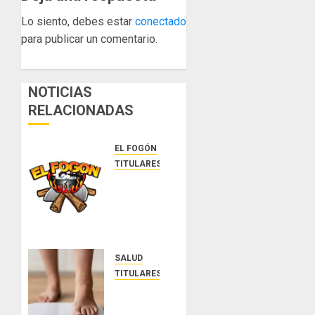
Lo siento, debes estar
conectado
para publicar un comentario.
NOTICIAS
RELACIONADAS
EL FOGÓN
TITULARES
Glosas
de
diarios
nacionales
AGOSTO
SALUD
7, 2026
TITULARES
0
El IMC
ya no