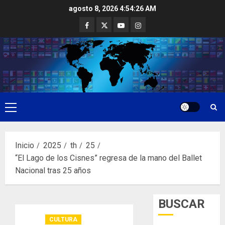
Saltar
agosto 8, 2026
4:54:27 AM
al
Facebook
Twitter
Youtube
Instagram
contenido
Menú
principal
Inicio
2025
th
25
“El Lago de los Cisnes” regresa de la mano del Ballet
Nacional tras 25 años
BUSCAR
CULTURA