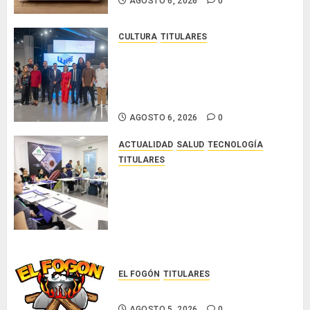
AGOSTO 6, 2026
0
CULTURA
TITULARES
Ministerio de Cultura anuncia a
los ganadores de los concursos
nacionales Roberto Lewis y
Artistas Emergentes 2026
AGOSTO 6, 2026
0
ACTUALIDAD
SALUD
TECNOLOGÍA
TITULARES
El Indicasat-AIP fortalece la
innovación y las capacidades
científicas de Panamá para
enfrentar la tuberculosis
resistente
AGOSTO 5, 2026
0
EL FOGÓN
TITULARES
Glosas de diarios nacionales
AGOSTO 5, 2026
0