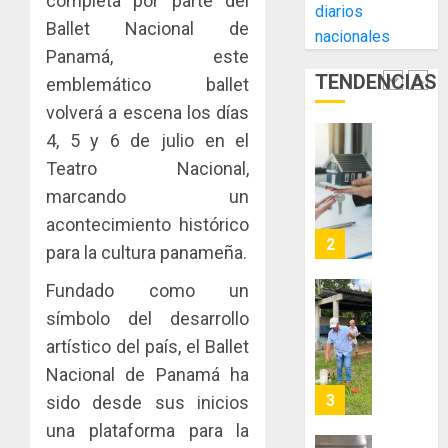
completa por parte del
AGOSTO
diarios
Cámara
Indicasa
3, 2026
Ballet Nacional de
nacionales
de
AIP
0
Panamá, este
Comerc
fortale
TENDENCIAS
de
la
emblemático ballet
1
la
innovac
volverá a escena los días
Zona
y
4, 5 y 6 de julio en el
Libre
las
ACOBIR
Teatro Nacional,
de
capacid
recono
Colon
científi
decisió
marcando un
de
del
acontecimiento histórico
JULIO
Panamá
Gobier
2
29,
para la cultura panameña.
para
2026
Naciona
enfrent
de
Fundado como un
0
la
eliminar
MIDA
símbolo del desarrollo
tubercu
el
desplie
artístico del país, el Ballet
resiste
ITBI
accione
para
y
Nacional de Panamá ha
AGOSTO
facilitar
elabora
3
5, 2026
sido desde sus inicios
el
proyect
una plataforma para la
0
acceso
hídricos