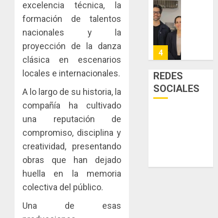
excelencia técnica, la
a
y
La
la
de
Cosech
formación de talentos
viviend
infraes
2026,
nacionales y la
y
para
el
proyección de la danza
dinamiz
enfrent
café
4
el
clásica en escenarios
al
paname
sector
fenóme
en
locales e internacionales.
REDES
inmobili
de
una
Toma
SOCIALES
A lo largo de su historia, la
El
experie
de
AGOSTO
Niño
de
posesi
compañía ha cultivado
3, 2026
arte,
del
una reputación de
AGOSTO
0
gastro
nuevo
5
3, 2026
compromiso, disciplina y
y
Preside
0
creatividad, presentando
turismo
de
la
El
obras que han dejado
AGOSTO
Cámara
Indicasa
3, 2026
huella en la memoria
de
AIP
colectiva del público.
0
Comerc
fortale
de
la
1
Una de esas
la
innovac