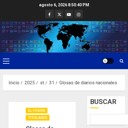
Saltar
agosto 6, 2026
8:50:41 PM
al
Facebook
Twitter
Youtube
Instagram
contenido
Menú
principal
Inicio
2025
st
31
Glosas de diarios nacionales
BUSCAR
EL FOGÓN
TITULARES