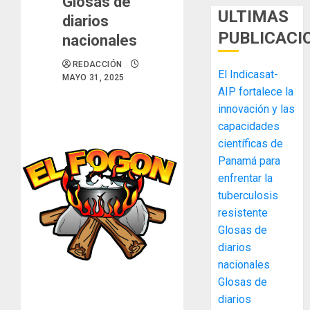
Glosas de
ULTIMAS
diarios
PUBLICACI
nacionales
REDACCIÓN
El Indicasat-
MAYO 31, 2025
AIP fortalece la
innovación y las
capacidades
científicas de
Panamá para
enfrentar la
tuberculosis
MIDA
resistente
desplie
Glosas de
accione
diarios
y
elabora
nacionales
3
proyect
Glosas de
hídricos
diarios
y