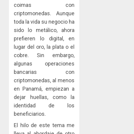
AGOSTO
0
gastro
nuevo
coimas con
5
3, 2026
y
Preside
criptomonedas. Aunque
0
turismo
de
toda la vida su negocio ha
la
AGOSTO
sido lo metálico, ahora
Cámara
3, 2026
de
prefieren lo digital, en
0
Comerc
lugar del oro, la plata o el
de
cobre. Sin embargo,
la
Zona
algunas operaciones
Libre
bancarias con
de
criptomonedas, al menos
Colon
en Panamá, empiezan a
JULIO
dejar huellas, como la
29,
2026
identidad de los
0
beneficiarios.
El hilo de este tema me
lleva al abordaje de otro