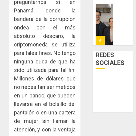
preguntarnos si en
sector
fenóme
en
Panamá, donde la
inmobili
de
una
Toma
El
experie
bandera de la corrupción
de
AGOSTO
Niño
de
posesi
3, 2026
ondea con el más
arte,
del
absoluto descaro, la
AGOSTO
0
gastro
nuevo
5
3, 2026
criptomoneda se utiliza
y
Preside
0
turismo
de
para tales fines. No tengo
REDES
la
El
ninguna duda de que ha
SOCIALES
AGOSTO
Cámara
Indicasa
3, 2026
sido utilizada para tal fin.
de
AIP
0
Millones de dólares que
Comerc
fortale
de
la
no necesitan ser metidos
1
la
innovac
en un banco, que pueden
Zona
y
llevarse en el bolsillo del
Libre
las
ACOBIR
pantalón o en una cartera
de
capacid
recono
Colon
científi
decisió
de mujer sin llamar la
de
del
atención, y con la ventaja
JULIO
Panamá
Gobier
2
29,