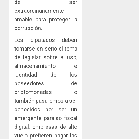
de ser
para
2026
Naciona
extraordinariamente
enfrent
de
0
la
eliminar
MIDA
amable para proteger la
tubercu
el
desplie
corrupción.
resiste
ITBI
accione
para
y
Los diputados deben
AGOSTO
facilitar
elabora
3
5, 2026
tomarse en serio el tema
el
proyect
de legislar sobre el uso,
0
acceso
hídricos
almacenamiento e
a
y
La
la
de
Cosech
identidad de los
viviend
infraes
2026,
poseedores de
y
para
el
criptomonedas o
dinamiz
enfrent
café
4
el
también pasaremos a ser
al
paname
sector
fenóme
en
conocidos por ser un
inmobili
de
una
Toma
emergente paraíso fiscal
El
experie
de
AGOSTO
digital. Empresas de alto
Niño
de
posesi
3, 2026
vuelo prefieren pagar las
arte,
del