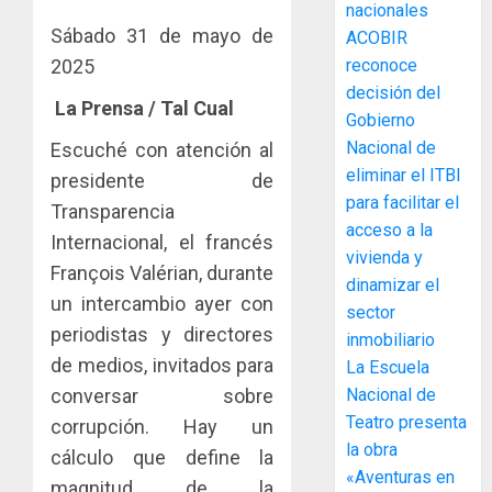
La
nacionales
de
Cosech
Sábado 31 de mayo de
ACOBIR
infraes
2026,
2025
reconoce
para
el
decisión del
enfrent
café
4
La Prensa / Tal Cual
al
Gobierno
paname
fenóme
en
Nacional de
Escuché con atención al
de
una
Toma
eliminar el ITBI
presidente de
El
experie
de
para facilitar el
Transparencia
Niño
de
posesi
acceso a la
Internacional, el francés
arte,
del
vivienda y
AGOSTO
gastro
nuevo
François Valérian, durante
5
3, 2026
dinamizar el
y
Preside
un intercambio ayer con
0
sector
turismo
de
periodistas y directores
inmobiliario
la
El
AGOSTO
de medios, invitados para
Cámara
La Escuela
Indicasa
3, 2026
de
AIP
conversar sobre
Nacional de
0
Comerc
fortale
Teatro presenta
corrupción. Hay un
de
la
1
la obra
cálculo que define la
la
innovac
«Aventuras en
Zona
magnitud de la
y