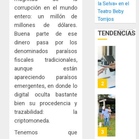
la Selva» en el
Libre
las
ACOBIR
corrupción en el mundo
Teatro Beby
de
capacid
recono
entero: un millón de
Colon
Torrijos
científi
decisió
millones de dólares.
de
del
JULIO
TENDENCIAS
Panamá
Buena parte de ese
Gobier
2
29,
para
2026
Naciona
dinero pasa por los
enfrent
de
0
denominados paraísos
la
eliminar
MIDA
fiscales tradicionales,
tubercu
el
desplie
resiste
ITBI
aunque están
accione
para
y
apareciendo paraísos
AGOSTO
facilitar
elabora
3
5, 2026
emergentes, en donde lo
el
proyect
0
digital oculta bastante
acceso
hídricos
a
y
bien su procedencia y
La
la
de
Cosech
trazabilidad: la
viviend
infraes
2026,
criptomoneda.
y
para
el
dinamiz
enfrent
café
Tenemos que
4
el
al
paname