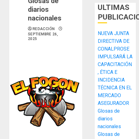
Glosas de
ULTIMAS
diarios
PUBLICACI
nacionales
REDACCIÓN
NUEVA JUNTA
SEPTIEMBRE 26,
2025
DIRECTIVA DE
CONALPROSE
IMPULSARÁ LA
CAPACITACIÓN
, ÉTICA E
ACOBIR
INCIDENCIA
recono
TÉCNICA EN EL
decisió
MERCADO
del
Gobier
ASEGURADOR
3
Naciona
Glosas de
de
diarios
eliminar
MIDA
nacionales
el
desplie
Glosas de
ITBI
accione