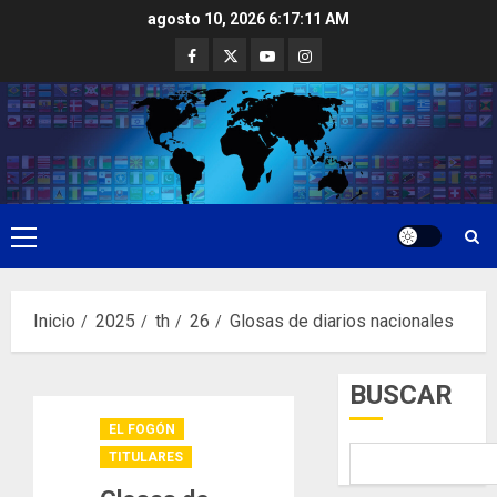
Saltar
agosto 10, 2026
6:17:12 AM
al
Facebook
Twitter
Youtube
Instagram
contenido
Menú
principal
Inicio
2025
th
26
Glosas de diarios nacionales
BUSCAR
EL FOGÓN
TITULARES