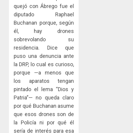
MERCA
las
ACOBIR
quejó con Ábrego fue el
ASEGU
capacid
recono
diputado Raphael
científi
decisió
AGOSTO
de
Buchanan porque, según
del
8, 2026
Panamá
Gobier
él, hay drones
3
0
para
Naciona
sobrevolando su
enfrent
de
residencia. Dice que
la
eliminar
MIDA
tubercu
el
puso una denuncia ante
desplie
resiste
ITBI
accione
la DRP, lo cual es curioso,
para
y
porque —a menos que
AGOSTO
facilitar
elabora
4
5, 2026
los aparatos tengan
el
proyect
0
acceso
hídricos
pintado el lema “Dios y
a
y
La
Patria”— no queda claro
la
de
Cosech
por qué Buchanan asume
viviend
infraes
2026,
que esos drones son de
y
para
el
dinamiz
enfrent
café
la Policía ni por qué él
5
el
al
paname
sería de interés para esa