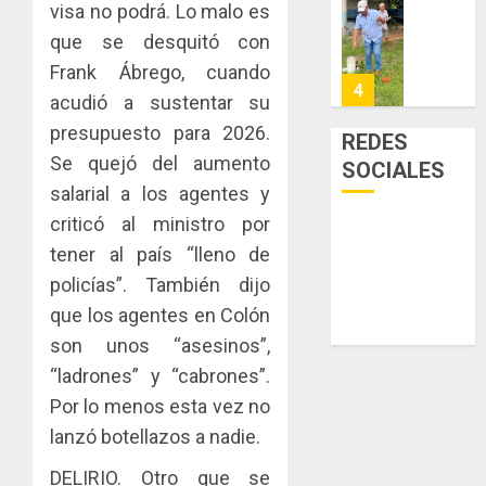
la
visa no podrá. Lo malo es
de
Cosech
viviend
infraes
2026,
que se desquitó con
y
para
el
Frank Ábrego, cuando
dinamiz
enfrent
café
5
acudió a sustentar su
el
al
paname
sector
fenóme
presupuesto para 2026.
en
REDES
inmobili
de
una
NUEVA
Se quejó del aumento
SOCIALES
El
experie
JUNTA
salarial a los agentes y
AGOSTO
Niño
de
DIRECT
3, 2026
criticó al ministro por
arte,
DE
AGOSTO
0
gastro
tener al país “lleno de
CONAL
1
3, 2026
y
IMPULS
policías”. También dijo
0
turismo
LA
que los agentes en Colón
CAPACI
El
AGOSTO
son unos “asesinos”,
ÉTICA
Indicasa
3, 2026
E
“ladrones” y “cabrones”.
AIP
0
INCIDEN
fortale
Por lo menos esta vez no
TÉCNIC
la
2
lanzó botellazos a nadie.
EN
innovac
EL
y
DELIRIO. Otro que se