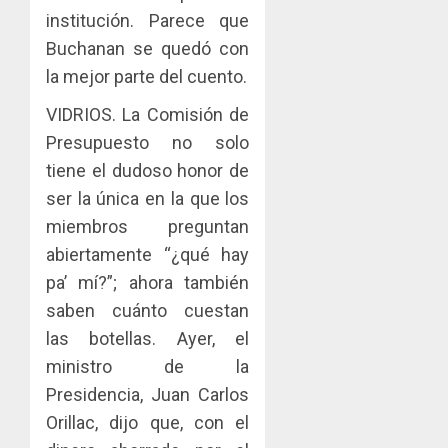
sector
fenóme
en
institución. Parece que
inmobili
de
una
Buchanan se quedó con
El
experie
AGOSTO
Niño
de
la mejor parte del cuento.
3, 2026
arte,
AGOSTO
0
VIDRIOS. La Comisión de
gastro
3, 2026
y
Presupuesto no solo
0
turismo
tiene el dudoso honor de
ser la única en la que los
AGOSTO
3, 2026
miembros preguntan
0
abiertamente “¿qué hay
pa’ mí?”; ahora también
saben cuánto cuestan
las botellas. Ayer, el
ministro de la
Presidencia, Juan Carlos
Orillac, dijo que, con el