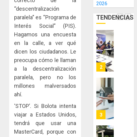
correcto de la
2026
E
AIP
“descentralización
0
INCIDEN
fortale
TENDENCIAS
paralela” es “Programa de
TÉCNIC
la
2
EN
innovac
Interés Social” (PIS).
EL
y
Hagamos una encuesta
MERCA
las
ACOBIR
en la calle, a ver qué
ASEGU
capacid
recono
dicen los ciudadanos. Le
científi
decisió
AGOSTO
de
del
preocupa cómo le llaman
8, 2026
Panamá
Gobier
3
a la descentralización
0
para
Naciona
paralela, pero no los
enfrent
de
la
millones malversados
eliminar
MIDA
tubercu
el
desplie
ahí.
resiste
ITBI
accione
‘STOP’. Si Bolota intenta
para
y
AGOSTO
facilitar
elabora
viajar a Estados Unidos,
4
5, 2026
el
proyect
tendrá que usar una
0
acceso
hídricos
MasterCard, porque con
a
y
La