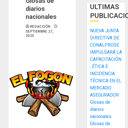
Glosas de
ULTIMAS
diarios
PUBLICACI
nacionales
REDACCIÓN
NUEVA JUNTA
SEPTIEMBRE 27,
2025
DIRECTIVA DE
CONALPROSE
IMPULSARÁ LA
CAPACITACIÓN
, ÉTICA E
ACOBIR
INCIDENCIA
recono
TÉCNICA EN EL
decisió
MERCADO
del
Gobier
ASEGURADOR
3
Naciona
Glosas de
de
diarios
eliminar
MIDA
nacionales
el
desplie
Glosas de
ITBI
accione