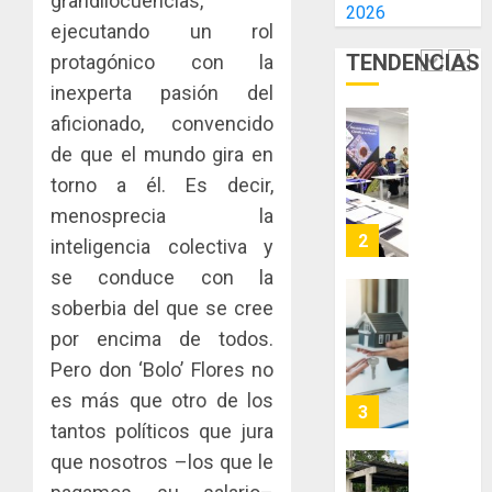
grandilocuencias,
2026
E
AIP
ejecutando un rol
0
INCIDEN
fortale
TENDENCIAS
protagónico con la
TÉCNIC
la
2
EN
innovac
inexperta pasión del
EL
y
aficionado, convencido
MERCA
las
ACOBIR
de que el mundo gira en
ASEGU
capacid
recono
torno a él. Es decir,
científi
decisió
AGOSTO
de
del
menosprecia la
8, 2026
Panamá
Gobier
3
inteligencia colectiva y
0
para
Naciona
se conduce con la
enfrent
de
la
soberbia del que se cree
eliminar
MIDA
tubercu
el
desplie
por encima de todos.
resiste
ITBI
accione
Pero don ‘Bolo’ Flores no
para
y
AGOSTO
es más que otro de los
facilitar
elabora
4
5, 2026
el
tantos políticos que jura
proyect
0
acceso
hídricos
que nosotros –los que le
a
y
La