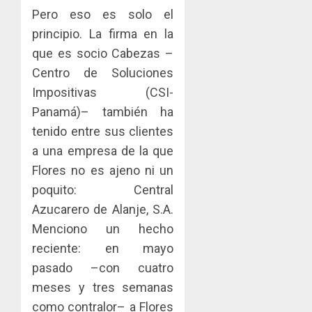
sector
fenóme
en
Pero eso es solo el
inmobili
de
una
principio. La firma en la
El
experie
AGOSTO
Niño
de
que es socio Cabezas –
3, 2026
arte,
Centro de Soluciones
AGOSTO
0
gastro
3, 2026
Impositivas (CSI-
y
0
Panamá)– también ha
turismo
tenido entre sus clientes
AGOSTO
3, 2026
a una empresa de la que
Flores no es ajeno ni un
0
poquito: Central
Azucarero de Alanje, S.A.
Menciono un hecho
reciente: en mayo
pasado –con cuatro
meses y tres semanas
como contralor– a Flores