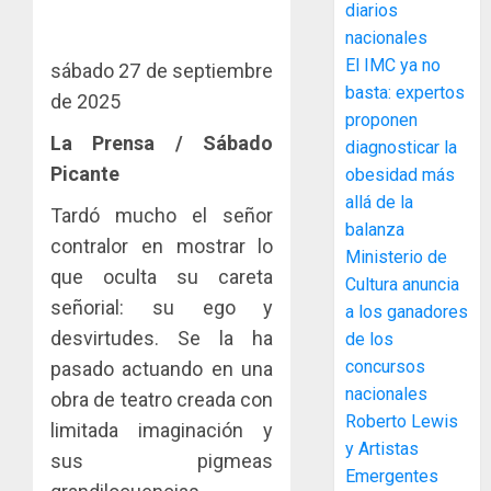
diarios
para
y
nacionales
facilitar
elabora
4
el
El IMC ya no
proyect
sábado 27 de septiembre
acceso
hídricos
basta: expertos
de 2025
a
y
La
proponen
la
de
Cosech
La Prensa / Sábado
diagnosticar la
viviend
infraes
2026,
Picante
obesidad más
y
para
el
allá de la
dinamiz
enfrent
café
Tardó mucho el señor
5
balanza
el
al
paname
contralor en mostrar lo
Ministerio de
sector
fenóme
en
que oculta su careta
inmobili
de
Cultura anuncia
una
NUEVA
señorial: su ego y
El
experie
a los ganadores
JUNTA
AGOSTO
Niño
de
DIRECT
desvirtudes. Se la ha
de los
3, 2026
arte,
DE
concursos
pasado actuando en una
AGOSTO
0
gastro
CONAL
1
3, 2026
nacionales
obra de teatro creada con
y
IMPULS
Roberto Lewis
0
limitada imaginación y
turismo
LA
y Artistas
CAPACI
El
sus pigmeas
AGOSTO
Emergentes
ÉTICA
Indicasa
3, 2026