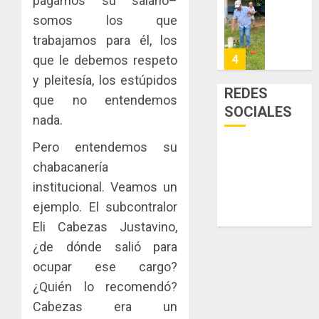
pagamos su salario–
la
de
Cosech
somos los que
viviend
infraes
2026,
y
para
trabajamos para él, los
el
dinamiz
enfrent
café
que le debemos respeto
5
el
al
paname
y pleitesía, los estúpidos
sector
fenóme
en
REDES
que no entendemos
inmobili
de
una
NUEVA
SOCIALES
El
experie
nada.
JUNTA
AGOSTO
Niño
de
DIRECT
3, 2026
Pero entendemos su
arte,
DE
AGOSTO
0
gastro
chabacanería
CONAL
1
3, 2026
y
IMPULS
institucional. Veamos un
0
turismo
LA
ejemplo. El subcontralor
CAPACI
El
AGOSTO
Eli Cabezas Justavino,
ÉTICA
Indicasa
3, 2026
E
¿de dónde salió para
AIP
0
INCIDEN
fortale
ocupar ese cargo?
TÉCNIC
la
2
¿Quién lo recomendó?
EN
innovac
Cabezas era un
EL
y