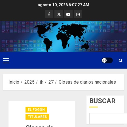
Saltar
agosto 10, 2026
6:07:28 AM
al
Facebook
Twitter
Youtube
Instagram
contenido
Menú
principal
Inicio
2025
th
27
Glosas de diarios nacionales
BUSCAR
EL FOGÓN
TITULARES