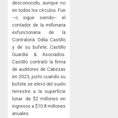
MERCA
las
desconocido, aunque no
ACOBIR
ASEGU
capacid
recono
en todos los círculos. Fue
científi
decisió
–o sigue siendo– el
AGOSTO
de
del
8, 2026
contador de la millonaria
Panamá
Gobier
3
0
para
Naciona
exfuncionaria de la
enfrent
de
Contraloría Odila Castillo
la
eliminar
MIDA
y de su bufete, Castillo
tubercu
el
desplie
Guardia & Asociados.
resiste
ITBI
accione
para
y
Castillo contrató la firma
AGOSTO
facilitar
elabora
4
5, 2026
de auditores de Cabezas
el
proyect
en 2023, justo cuando su
0
acceso
hídricos
bufete se elevó del suelo
a
y
La
la
de
Cosech
terrestre a la superficie
viviend
infraes
2026,
lunar: de $2 millones en
y
para
el
ingresos a $10.8 millones
dinamiz
enfrent
café
5
el
anuales.
al
paname