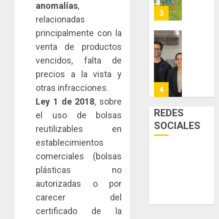
y
anomalías
,
AGOSTO
facilitar
elabora
3
5, 2026
relacionadas
el
proyect
0
acceso
hídricos
principalmente con la
a
y
La
venta de productos
la
de
Cosech
vencidos, falta de
viviend
infraes
2026,
precios a la vista y
y
para
el
dinamiz
enfrent
café
otras infracciones.
4
el
al
paname
Ley 1 de 2018
, sobre
sector
fenóme
en
REDES
el uso de bolsas
inmobili
de
una
Toma
SOCIALES
reutilizables en
El
experie
de
AGOSTO
Niño
de
posesi
establecimientos
3, 2026
arte,
del
comerciales (bolsas
AGOSTO
0
gastro
nuevo
5
3, 2026
plásticas no
y
Preside
0
autorizadas o por
turismo
de
la
El
carecer del
AGOSTO
Cámara
Indicasa
3, 2026
certificado de la
de
AIP