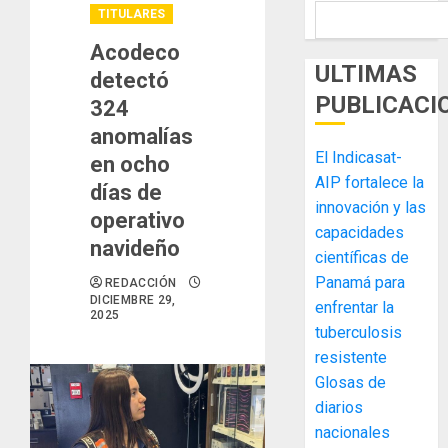
TITULARES
Acodeco
ULTIMAS
detectó
PUBLICACI
324
anomalías
El Indicasat-
en ocho
AIP fortalece la
días de
innovación y las
operativo
capacidades
navideño
científicas de
Panamá para
REDACCIÓN
DICIEMBRE 29,
enfrentar la
2025
tuberculosis
resistente
Glosas de
diarios
nacionales