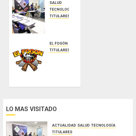
SALUD
TECNOLOGÍA
TITULARES
El
Indicasat-
AIP
fortalece
EL FOGÓN
la
TITULARES
innovación
Glosas
y las
de
capacidades
diarios
científicas
nacionales
de
Panamá
AGOSTO
5, 2026
para
0
enfrentar
LO MAS VISITADO
la
tuberculosis
resistente
ACTUALIDAD
SALUD
TECNOLOGÍA
TITULARES