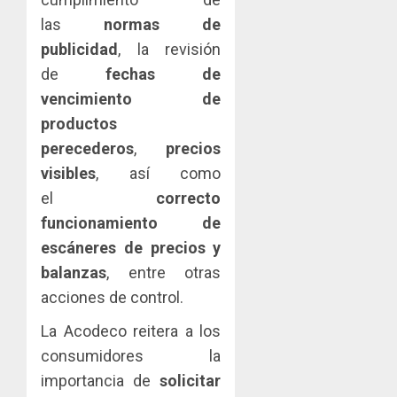
de
las
normas de
Colon
publicidad
, la revisión
JULIO
de
fechas de
29,
2026
vencimiento de
0
productos
perecederos
,
precios
visibles
, así como
el
correcto
funcionamiento de
escáneres de precios y
balanzas
, entre otras
acciones de control.
La Acodeco reitera a los
consumidores la
importancia de
solicitar