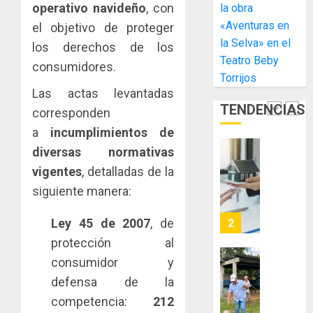
gastro
nuevo
5
3, 2026
operativo navideño
, con
la obra
y
Preside
«Aventuras en
el objetivo de proteger
0
turismo
de
la Selva» en el
los derechos de los
la
El
AGOSTO
Teatro Beby
Cámara
Indicasa
consumidores.
3, 2026
Torrijos
de
AIP
0
Las actas levantadas
Comerc
fortale
TENDENCIAS
de
la
corresponden
1
la
innovac
a
incumplimientos de
Zona
y
diversas normativas
Libre
las
ACOBIR
de
vigentes
, detalladas de la
capacid
recono
Colon
científi
decisió
siguiente manera:
de
del
JULIO
Panamá
Gobier
Ley 45 de 2007
, de
2
29,
para
2026
Naciona
protección al
enfrent
de
0
consumidor y
la
eliminar
MIDA
tubercu
el
defensa de la
desplie
resiste
ITBI
accione
competencia:
212
para