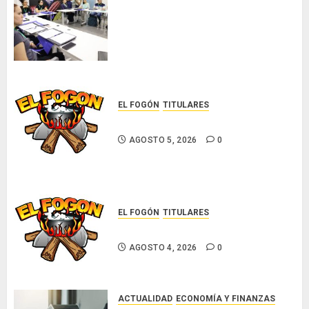
AGOSTO
El Indicasat-AIP fortalece la
5, 2026
innovación y las capacidades
0
científicas de Panamá para
enfrentar la tuberculosis
resistente
AGOSTO 5, 2026
0
EL FOGÓN
TITULARES
Glosas de diarios nacionales
AGOSTO 5, 2026
0
EL FOGÓN
TITULARES
Glosas de diarios nacionales
AGOSTO 4, 2026
0
ACTUALIDAD
ECONOMÍA Y FINANZAS