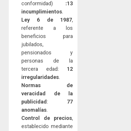
conformidad)
:13
0
Comerc
fortale
incumplimientos
.
de
la
1
la
innovac
Ley 6 de 1987
,
Zona
y
referente a los
Libre
las
ACOBIR
beneficios para
de
capacid
recono
Colon
jubilados,
científi
decisió
de
del
pensionados y
JULIO
Panamá
Gobier
2
29,
personas de la
para
2026
Naciona
tercera edad:
12
enfrent
de
0
la
irregularidades
.
eliminar
MIDA
tubercu
el
desplie
Normas de
resiste
ITBI
accione
veracidad de la
para
y
AGOSTO
publicidad
:
77
facilitar
elabora
3
5, 2026
el
anomalías
.
proyect
0
acceso
hídricos
Control de precios
,
a
y
La
establecido mediante
la
de
Cosech