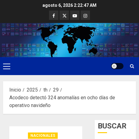
Saltar
agosto 6, 2026
2:22:47 AM
al
Facebook
Twitter
Youtube
Instagram
contenido
Menú
principal
Inicio
2025
th
29
Acodeco detectó 324 anomalías en ocho días de
operativo navideño
BUSCAR
NACIONALES