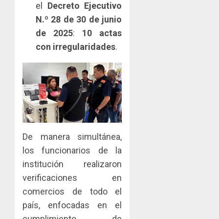
el
Decreto Ejecutivo
viviend
infraes
2026,
y
para
N.º 28 de 30 de junio
el
dinamiz
enfrent
café
de 2025
:
10 actas
4
el
al
paname
con irregularidades
.
sector
fenóme
en
inmobili
de
una
Toma
El
experie
de
AGOSTO
Niño
de
posesi
3, 2026
arte,
del
AGOSTO
0
gastro
nuevo
5
3, 2026
y
Preside
0
turismo
de
De manera simultánea,
la
AGOSTO
los funcionarios de la
Cámara
3, 2026
de
institución realizaron
0
Comerc
verificaciones en
de
comercios de todo el
la
Zona
país, enfocadas en el
Libre
cumplimiento de