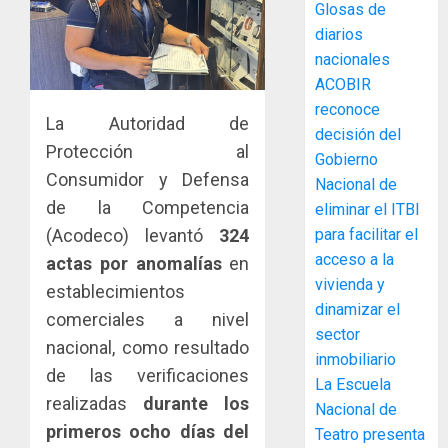
Glosas de
diarios
MIDA
nacionales
desplie
ACOBIR
accione
reconoce
y
La Autoridad de
decisión del
elabora
3
Protección al
Gobierno
proyect
Consumidor y Defensa
hídricos
Nacional de
y
La
de la Competencia
eliminar el ITBI
de
Cosech
para facilitar el
(Acodeco) levantó
324
infraes
2026,
acceso a la
actas por anomalías
en
para
el
vivienda y
establecimientos
enfrent
café
4
dinamizar el
al
paname
comerciales a nivel
sector
fenóme
en
nacional, como resultado
de
inmobiliario
una
Toma
de las verificaciones
El
experie
La Escuela
de
Niño
realizadas
durante los
de
posesi
Nacional de
arte,
del
primeros ocho días del
Teatro presenta
AGOSTO