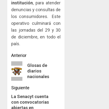
institución
, para atender
denuncias y consultas de
los consumidores. Este
operativo culminará con
las jornadas del 29 y 30
de diciembre, en todo el
país.
Navegación
Anterior
de
Entrada
Glosas de
diarios
anterior:
entradas
nacionales
Siguiente
La Senacyt cuenta
Siguiente
con convocatorias
entrada:
abiertas en