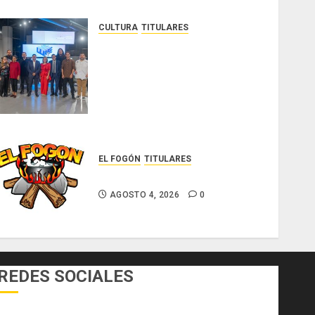
CULTURA
TITULARES
Ministerio de Cultura anuncia a
los ganadores de los
concursos nacionales Roberto
Lewis y Artistas Emergentes
2026
AGOSTO 6, 2026
0
EL FOGÓN
TITULARES
Glosas de diarios nacionales
AGOSTO 4, 2026
0
REDES SOCIALES