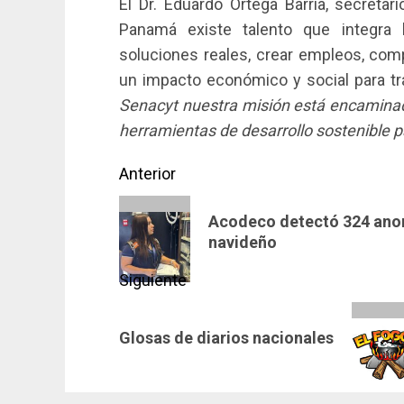
El Dr. Eduardo Ortega Barría, secretar
Panamá existe talento que integra l
soluciones reales, crear empleos, comp
un impacto económico y social para tr
Senacyt nuestra misión está encaminada
herramientas de desarrollo sostenible
Navegación
Anterior
de
Entrada
Acodeco detectó 324 anom
anterior:
entradas
navideño
Siguiente
Siguiente
Glosas de diarios nacionales
entrada: