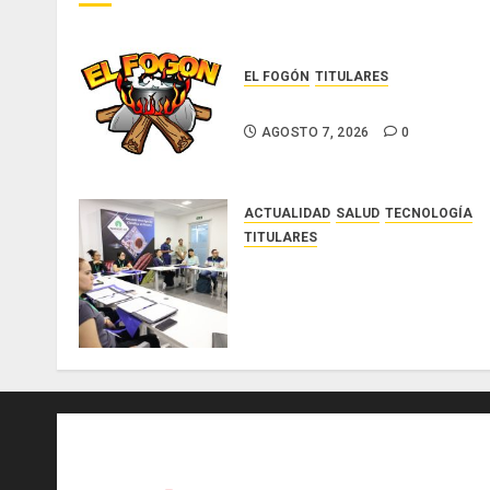
EL FOGÓN
TITULARES
Glosas de diarios nacionales
AGOSTO 7, 2026
0
ACTUALIDAD
SALUD
TECNOLOGÍA
TITULARES
El Indicasat-AIP fortalece la
innovación y las capacidades
científicas de Panamá para
enfrentar la tuberculosis
resistente
AGOSTO 5, 2026
0