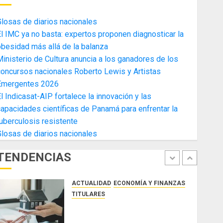
4
AGOSTO 3, 2026
0
losas de diarios nacionales
ACTUALIDAD
ECONOMÍA Y FINANZAS
l IMC ya no basta: expertos proponen diagnosticar la
TITULARES
besidad más allá de la balanza
Toma de posesión del nuevo
inisterio de Cultura anuncia a los ganadores de los
Presidente de la Cámara de
oncursos nacionales Roberto Lewis y Artistas
Comercio de la Zona Libre de
Emergentes 2026
Colon
5
l Indicasat-AIP fortalece la innovación y las
JULIO 29, 2026
0
ACTUALIDAD
SALUD
TECNOLOGÍA
apacidades científicas de Panamá para enfrentar la
TITULARES
uberculosis resistente
El Indicasat-AIP fortalece la
losas de diarios nacionales
innovación y las capacidades
científicas de Panamá para
TENDENCIAS
enfrentar la tuberculosis
1
resistente
ACTUALIDAD
ECONOMÍA Y FINANZAS
AGOSTO 5, 2026
0
TITULARES
ACOBIR reconoce decisión del
Gobierno Nacional de eliminar el