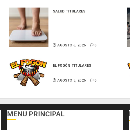
SALUD
TITULARES
El IMC ya no basta: expertos
proponen diagnosticar la
obesidad más allá de la
balanza
AGOSTO 6, 2026
0
EL FOGÓN
TITULARES
Glosas de diarios nacionales
AGOSTO 5, 2026
0
MENU PRINCIPAL
DEPORTES