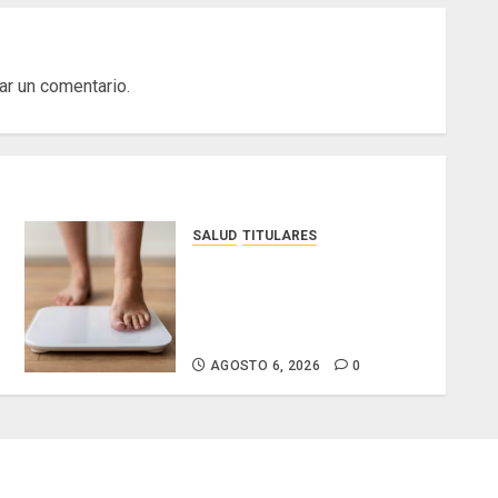
ar un comentario.
SALUD
TITULARES
El IMC ya no basta: expertos
proponen diagnosticar la
obesidad más allá de la
balanza
AGOSTO 6, 2026
0