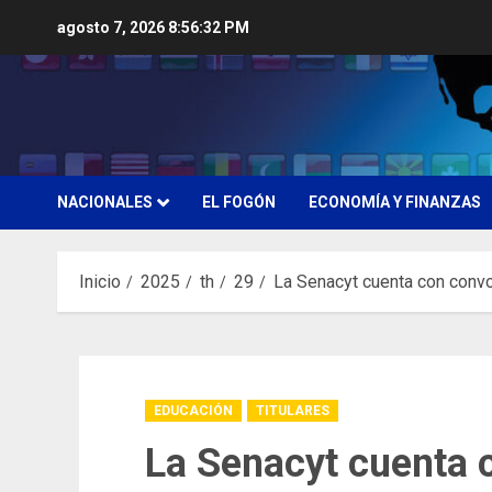
Saltar
agosto 7, 2026
8:56:33 PM
al
contenido
NACIONALES
EL FOGÓN
ECONOMÍA Y FINANZAS
Inicio
2025
th
29
La Senacyt cuenta con convo
EDUCACIÓN
TITULARES
La Senacyt cuenta 