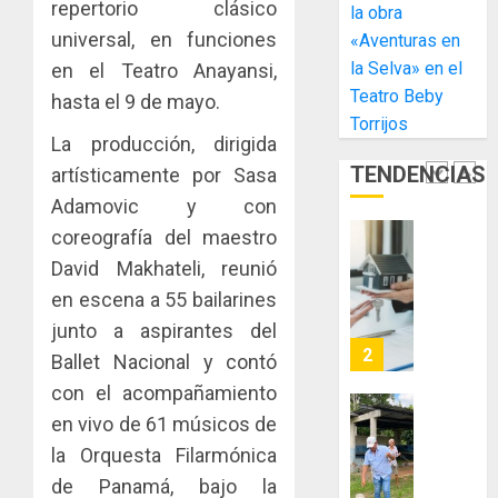
gastro
nuevo
repertorio clásico
5
3, 2026
la obra
y
Preside
universal, en funciones
«Aventuras en
0
turismo
de
la Selva» en el
en el Teatro Anayansi,
la
El
AGOSTO
Teatro Beby
hasta el 9 de mayo.
Cámara
Indicasa
3, 2026
Torrijos
de
AIP
La producción, dirigida
0
Comerc
fortale
TENDENCIAS
artísticamente por Sasa
de
la
1
la
innovac
Adamovic y con
Zona
y
coreografía del maestro
Libre
las
ACOBIR
David Makhateli, reunió
de
capacid
recono
Colon
en escena a 55 bailarines
científi
decisió
de
del
junto a aspirantes del
JULIO
Panamá
Gobier
2
29,
Ballet Nacional y contó
para
2026
Naciona
con el acompañamiento
enfrent
de
0
la
en vivo de 61 músicos de
eliminar
MIDA
tubercu
el
desplie
la Orquesta Filarmónica
resiste
ITBI
accione
de Panamá, bajo la
para