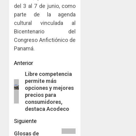
viviend
infraes
del 3 al 7 de junio, como
2026,
y
para
el
parte de la agenda
dinamiz
enfrent
café
4
cultural vinculada al
el
al
paname
Bicentenario del
sector
fenóme
en
inmobili
de
una
Congreso Anfictiónico de
Toma
El
experie
de
Panamá.
AGOSTO
Niño
de
posesi
3, 2026
arte,
del
Navegación
Anterior
AGOSTO
0
gastro
nuevo
5
3, 2026
y
Preside
Libre competencia
de
Entrada
0
turismo
de
permite más
anterior:
entradas
la
opciones y mejores
AGOSTO
Cámara
precios para
3, 2026
de
consumidores,
0
Comerc
destaca Acodeco
de
la
Siguiente
Zona
Siguiente
Libre
Glosas de