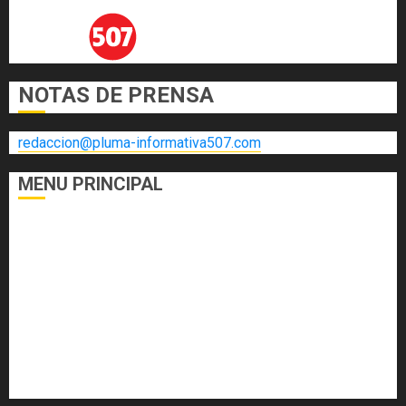
NOTAS DE PRENSA
redaccion@pluma-informativa507.com
MENU PRINCIPAL
DEPORTES
ECONOMÍA Y FINANZAS
EL FOGÓN
INTERNACIONALES
NACIONALES
SALUD
TECNOLOGÍA
VARIEDADES