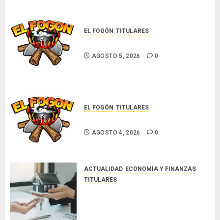
resistente
AGOSTO 5, 2026
0
EL FOGÓN
TITULARES
Glosas de diarios nacionales
AGOSTO 5, 2026
0
EL FOGÓN
TITULARES
Glosas de diarios nacionales
AGOSTO 4, 2026
0
ACTUALIDAD
ECONOMÍA Y FINANZAS
TITULARES
ACOBIR reconoce decisión del
Gobierno Nacional de eliminar el
ITBI para facilitar el acceso a la