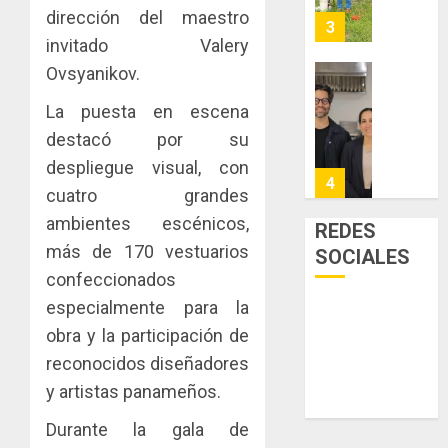
y
AGOSTO
dirección del maestro
facilitar
elabora
3
5, 2026
el
invitado Valery
proyect
0
acceso
hídricos
Ovsyanikov.
a
y
La
la
La puesta en escena
de
Cosech
viviend
infraes
2026,
destacó por su
y
para
el
despliegue visual, con
dinamiz
enfrent
café
4
cuatro grandes
el
al
paname
sector
fenóme
ambientes escénicos,
en
REDES
inmobili
de
una
Toma
más de 170 vestuarios
SOCIALES
El
experie
de
confeccionados
AGOSTO
Niño
de
posesi
3, 2026
especialmente para la
arte,
del
AGOSTO
0
gastro
obra y la participación de
nuevo
5
3, 2026
y
Preside
reconocidos diseñadores
0
turismo
de
y artistas panameños.
la
El
AGOSTO
Cámara
Indicasa
Durante la gala de
3, 2026
de
AIP