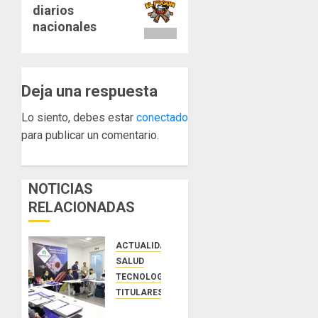
de
diarios
entrada:
Colon
nacionales
JULIO
29,
2026
Deja una respuesta
0
Lo siento, debes estar
conectado
para publicar un comentario.
NOTICIAS
RELACIONADAS
ACTUALIDAD
SALUD
TECNOLOGÍA
TITULARES
El