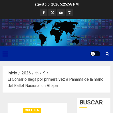
Saltar
agosto 6, 2026
5:25:58 PM
al
Facebook
Twitter
Youtube
Instagram
contenido
Menú
principal
Inicio
2026
th
9
El Corsario llega por primera vez a Panamá de la mano
del Ballet Nacional en Atlapa
BUSCAR
CULTURA