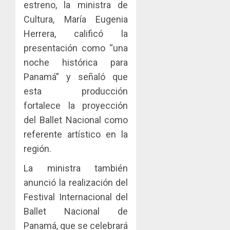
estreno, la ministra de
0
Comerc
fortale
Cultura, María Eugenia
de
la
1
la
Herrera, calificó la
innovac
Zona
y
presentación como “una
Libre
las
ACOBIR
noche histórica para
de
capacid
recono
Panamá” y señaló que
Colon
científi
decisió
de
esta producción
del
JULIO
Panamá
Gobier
2
fortalece la proyección
29,
para
2026
Naciona
del Ballet Nacional como
enfrent
de
0
referente artístico en la
la
eliminar
MIDA
tubercu
el
región.
desplie
resiste
ITBI
accione
La ministra también
para
y
AGOSTO
facilitar
anunció la realización del
elabora
3
5, 2026
el
proyect
Festival Internacional del
0
acceso
hídricos
Ballet Nacional de
a
y
La
Panamá, que se celebrará
la
de
Cosech