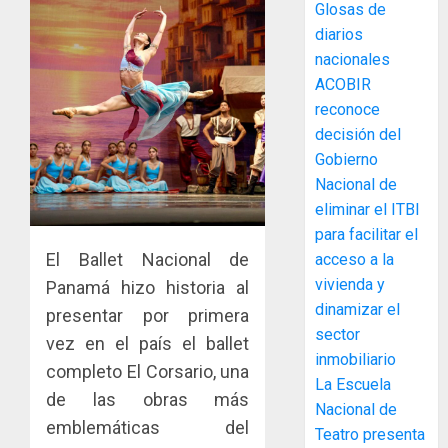
Glosas de
diarios
MIDA
nacionales
desplie
ACOBIR
accione
reconoce
y
decisión del
elabora
3
Gobierno
proyect
hídricos
Nacional de
y
La
eliminar el ITBI
de
Cosech
para facilitar el
infraes
2026,
El Ballet Nacional de
acceso a la
para
el
vivienda y
Panamá hizo historia al
enfrent
café
4
dinamizar el
presentar por primera
al
paname
sector
fenóme
en
vez en el país el ballet
de
inmobiliario
una
Toma
completo El Corsario, una
El
experie
La Escuela
de
de las obras más
Niño
de
posesi
Nacional de
emblemáticas del
arte,
del
Teatro presenta
AGOSTO