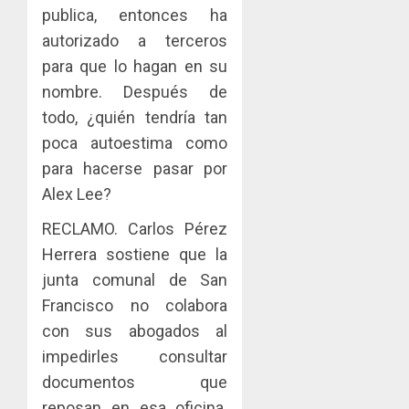
tubercu
el
desplie
publica, entonces ha
resiste
ITBI
accione
autorizado a terceros
para
y
AGOSTO
para que lo hagan en su
facilitar
elabora
3
5, 2026
el
proyect
nombre. Después de
0
acceso
hídricos
todo, ¿quién tendría tan
a
y
La
poca autoestima como
la
de
Cosech
viviend
para hacerse pasar por
infraes
2026,
y
para
el
Alex Lee?
dinamiz
enfrent
café
4
el
RECLAMO. Carlos Pérez
al
paname
sector
fenóme
en
Herrera sostiene que la
inmobili
de
una
Toma
junta comunal de San
El
experie
de
AGOSTO
Francisco no colabora
Niño
de
posesi
3, 2026
con sus abogados al
arte,
del
AGOSTO
0
gastro
nuevo
impedirles consultar
5
3, 2026
y
Preside
documentos que
0
turismo
de
reposan en esa oficina.