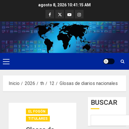
Saltar
agosto 8, 2026
10:41:16 AM
al
Facebook
Twitter
Youtube
Instagram
contenido
Menú
principal
Inicio
2026
th
12
Glosas de diarios nacionales
BUSCAR
EL FOGÓN
TITULARES