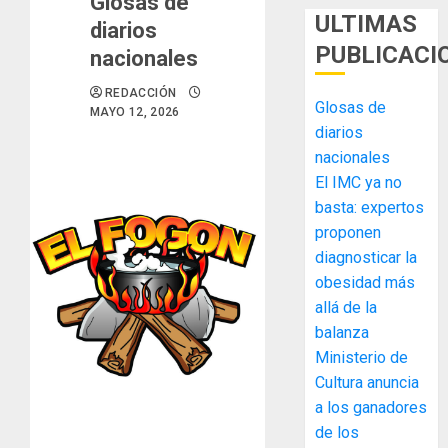
Glosas de
ULTIMAS
diarios
PUBLICACI
nacionales
REDACCIÓN
Glosas de
MAYO 12, 2026
diarios
nacionales
El IMC ya no
basta: expertos
MIDA
proponen
desplie
diagnosticar la
accione
obesidad más
y
elabora
allá de la
3
proyect
balanza
hídricos
Ministerio de
y
La
Cultura anuncia
de
Cosech
a los ganadores
infraes
2026,
de los
para
el