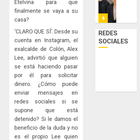
Etelvina para que
Niño
de
posesi
3, 2026
arte,
del
finalmente se vaya a su
AGOSTO
0
gastro
nuevo
5
3, 2026
casa?
y
Preside
0
turismo
de
‘CLARO QUE SÍ’. Desde su
REDES
la
El
cuenta en Instagram, el
SOCIALES
AGOSTO
Cámara
Indicasa
3, 2026
exalcalde de Colón, Alex
de
AIP
0
Lee, advirtió que alguien
Comerc
fortale
de
la
se está haciendo pasar
1
la
innovac
por él para solicitar
Zona
y
dinero. ¿Cómo puede
Libre
las
ACOBIR
enviar mensajes en
de
capacid
recono
Colon
científi
decisió
redes sociales si se
de
del
supone que está
JULIO
Panamá
Gobier
2
29,
detenido? Si le damos el
para
2026
Naciona
beneficio de la duda y no
enfrent
de
0
la
eliminar
MIDA
es el propio Lee quien