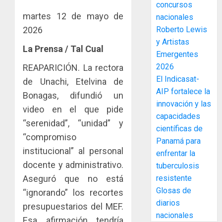
concursos
enfrent
café
4
martes 12 de mayo de
al
nacionales
paname
fenóme
en
2026
Roberto Lewis
de
una
Toma
y Artistas
La Prensa / Tal Cual
El
experie
de
Emergentes
Niño
de
posesi
2026
REAPARICIÓN. La rectora
arte,
del
El Indicasat-
AGOSTO
de Unachi, Etelvina de
gastro
nuevo
5
3, 2026
AIP fortalece la
y
Bonagas, difundió un
Preside
0
innovación y las
turismo
de
video en el que pide
capacidades
la
El
“serenidad”, “unidad” y
AGOSTO
Cámara
científicas de
Indicasa
3, 2026
“compromiso
de
AIP
Panamá para
0
Comerc
institucional” al personal
fortale
enfrentar la
de
la
1
docente y administrativo.
tuberculosis
la
innovac
Aseguró que no está
resistente
Zona
y
Glosas de
“ignorando” los recortes
Libre
las
ACOBIR
diarios
de
capacid
presupuestarios del MEF.
recono
Colon
nacionales
científi
decisió
Esa afirmación tendría