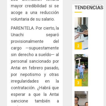
de
del
mayor credibilidad si se
JULIO
TENDENCIAS
Panamá
Gobier
2
29,
acoge a una reducción
para
2026
Naciona
enfrent
de
voluntaria de su salario.
0
la
eliminar
MIDA
PARENTELA. Por cierto, la
tubercu
el
desplie
resiste
ITBI
Unachi separó
accione
para
y
provisionalmente del
AGOSTO
facilitar
elabora
3
5, 2026
cargo —supuestamente
el
proyect
0
sin derecho a sueldo— al
acceso
hídricos
a
y
personal sancionado por
La
la
de
Cosech
Antai en febrero pasado,
viviend
infraes
2026,
por nepotismo y otras
y
para
el
irregularidades en la
dinamiz
enfrent
café
4
el
al
paname
contratación. ¿Habrá que
sector
fenóme
en
esperar a que la Antai
inmobili
de
una
Toma
sancione también a
El
experie
de
AGOSTO