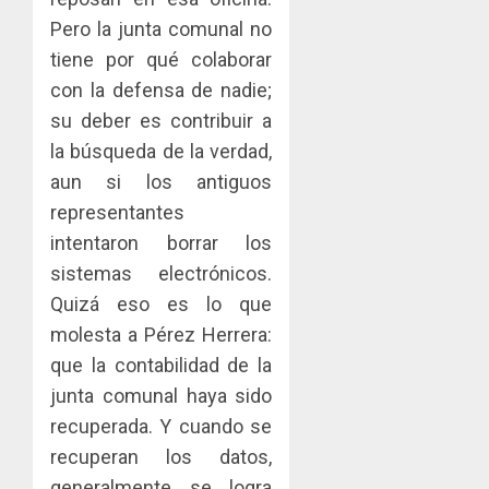
la
AGOSTO
Pero la junta comunal no
Cámara
3, 2026
de
tiene por qué colaborar
0
Comerc
con la defensa de nadie;
de
su deber es contribuir a
la
Zona
la búsqueda de la verdad,
Libre
aun si los antiguos
de
representantes
Colon
intentaron borrar los
JULIO
sistemas electrónicos.
29,
2026
Quizá eso es lo que
0
molesta a Pérez Herrera:
que la contabilidad de la
junta comunal haya sido
recuperada. Y cuando se
recuperan los datos,
generalmente se logra