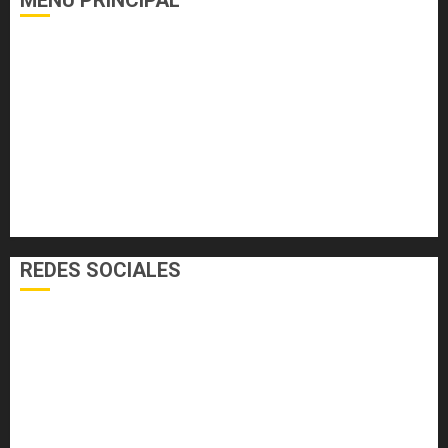
MENU PRINCIPAL
DEPORTES
ECONOMÍA Y FINANZAS
EL FOGÓN
INTERNACIONALES
NACIONALES
SALUD
TECNOLOGÍA
VARIEDADES
REDES SOCIALES