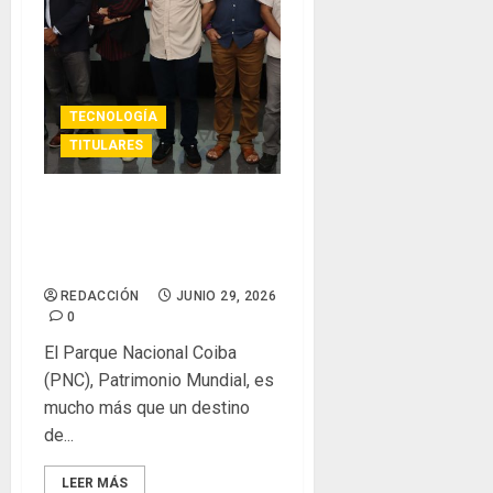
TECNOLOGÍA
TITULARES
Senacyt realiza café
científico sobre
biodiversidad en Coiba
REDACCIÓN
JUNIO 29, 2026
0
El Parque Nacional Coiba
(PNC), Patrimonio Mundial, es
mucho más que un destino
de...
LEER MÁS