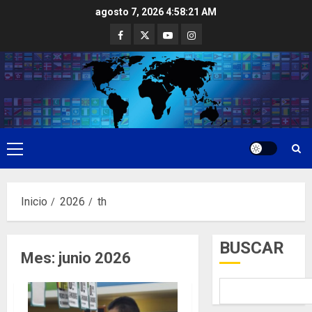
Saltar
agosto 7, 2026
4:58:22 AM
al
Facebook
Twitter
Youtube
Instagram
contenido
Menú
principal
Inicio
2026
th
BUSCAR
Mes:
junio 2026