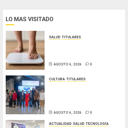
entradas
LO MAS VISITADO
SALUD
TITULARES
El IMC ya no basta: expertos
proponen diagnosticar la
obesidad más allá de la balanza
AGOSTO 6, 2026
0
CULTURA
TITULARES
Ministerio de Cultura anuncia a
los ganadores de los concursos
nacionales Roberto Lewis y
Artistas Emergentes 2026
AGOSTO 6, 2026
0
ACTUALIDAD
SALUD
TECNOLOGÍA