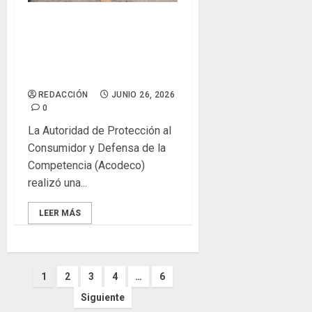
Acodeco detecta
incumplimientos en
verificación al sector
transporte de Aguadulce
REDACCIÓN
JUNIO 26, 2026
0
La Autoridad de Protección al
Consumidor y Defensa de la
Competencia (Acodeco)
realizó una...
LEER MÁS
Paginación
1
2
3
4
…
6
Siguiente
de