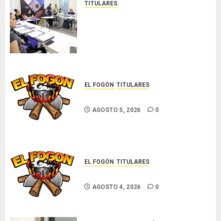
TITULARES
El Indicasat-AIP fortalece la
innovación y las capacidades
científicas de Panamá para
enfrentar la tuberculosis
resistente
AGOSTO 5, 2026
0
EL FOGÓN
TITULARES
Glosas de diarios nacionales
AGOSTO 5, 2026
0
EL FOGÓN
TITULARES
Glosas de diarios nacionales
AGOSTO 4, 2026
0