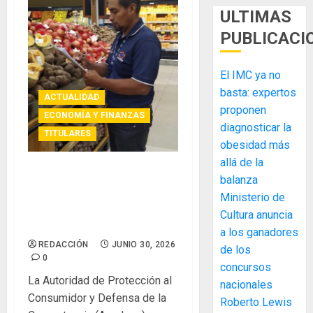
ULTIMAS
PUBLICACI
El IMC ya no
basta: expertos
ACTUALIDAD
proponen
ECONOMÍA Y FINANZAS
diagnosticar la
TITULARES
obesidad más
allá de la
Acodeco impulsa mercados
balanza
más competitivos para
Ministerio de
favorecer a consumidores
Cultura anuncia
y productores
a los ganadores
REDACCIÓN
JUNIO 30, 2026
de los
0
MIDA
concursos
desplie
La Autoridad de Protección al
nacionales
accione
Consumidor y Defensa de la
Roberto Lewis
y