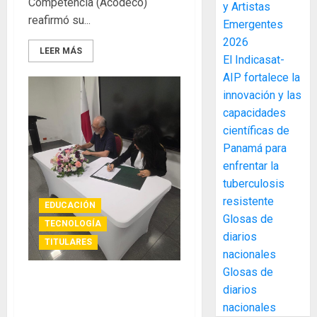
Competencia (Acodeco)
y Artistas
elabora
3
reafirmó su...
Emergentes
proyect
hídricos
2026
LEER MÁS
y
La
El Indicasat-
de
Cosech
AIP fortalece la
infraes
2026,
innovación y las
para
el
capacidades
enfrent
café
4
científicas de
al
paname
Panamá para
fenóme
en
de
enfrentar la
una
Toma
El
experie
tuberculosis
de
Niño
de
posesi
resistente
EDUCACIÓN
arte,
del
Glosas de
AGOSTO
TECNOLOGÍA
gastro
nuevo
5
3, 2026
diarios
TITULARES
y
Preside
nacionales
0
turismo
de
Glosas de
la
El
AGOSTO
INDICASAT-AIP y Fundación
diarios
Cámara
Indicasa
3, 2026
Banco General se unen para
nacionales
de
AIP