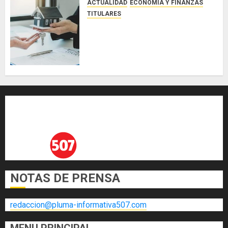
ACTUALIDAD
ECONOMÍA Y FINANZAS
TITULARES
ACOBIR reconoce decisión del
Gobierno Nacional de eliminar el
ITBI para facilitar el acceso a la
vivienda y dinamizar el sector
inmobiliario
AGOSTO 3, 2026
0
NOTAS DE PRENSA
redaccion@pluma-informativa507.com