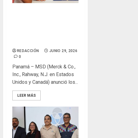
Encuesta revela: 87% de los
padres encuestados en
Panamá manifiestan
preocupación porque sus
hijos contraigan VPH
REDACCIÓN
JUNIO 29, 2026
0
Panamá – MSD (Merck & Co.,
Inc., Rahway, N.J. en Estados
Unidos y Canadá) anunció los...
LEER MÁS