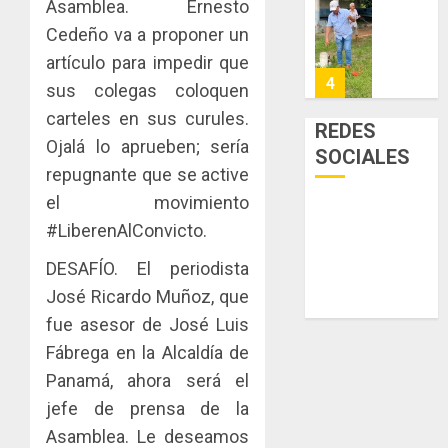
Asamblea. Ernesto
la
de
Cosech
viviend
infraes
Cedeño va a proponer un
2026,
y
para
el
artículo para impedir que
dinamiz
enfrent
café
5
sus colegas coloquen
el
al
paname
carteles en sus curules.
sector
fenóme
en
REDES
inmobili
de
una
Ojalá lo aprueben; sería
NUEVA
SOCIALES
El
experie
JUNTA
repugnante que se active
AGOSTO
Niño
de
DIRECT
3, 2026
el movimiento
arte,
DE
AGOSTO
0
#LiberenAlConvicto.
gastro
CONAL
1
3, 2026
y
IMPULS
DESAFÍO. El periodista
0
turismo
LA
José Ricardo Muñoz, que
CAPACI
El
AGOSTO
ÉTICA
fue asesor de José Luis
Indicasa
3, 2026
E
AIP
Fábrega en la Alcaldía de
0
INCIDEN
fortale
Panamá, ahora será el
TÉCNIC
la
2
jefe de prensa de la
EN
innovac
EL
y
Asamblea. Le deseamos