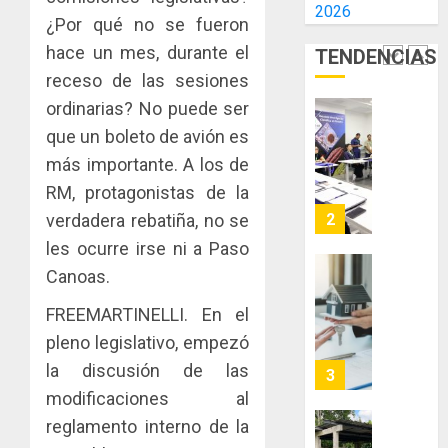
2026
E
AIP
¿Por qué no se fueron
0
INCIDEN
fortale
hace un mes, durante el
TENDENCIAS
TÉCNIC
la
2
EN
receso de las sesiones
innovac
EL
y
ordinarias? No puede ser
MERCA
las
ACOBIR
que un boleto de avión es
ASEGU
capacid
recono
más importante. A los de
científi
decisió
AGOSTO
de
RM, protagonistas de la
del
8, 2026
Panamá
Gobier
verdadera rebatiña, no se
3
0
para
Naciona
les ocurre irse ni a Paso
enfrent
de
Canoas.
la
eliminar
MIDA
tubercu
el
desplie
FREEMARTINELLI. En el
resiste
ITBI
accione
pleno legislativo, empezó
para
y
AGOSTO
facilitar
la discusión de las
elabora
4
5, 2026
el
proyect
modificaciones al
0
acceso
hídricos
reglamento interno de la
a
y
La