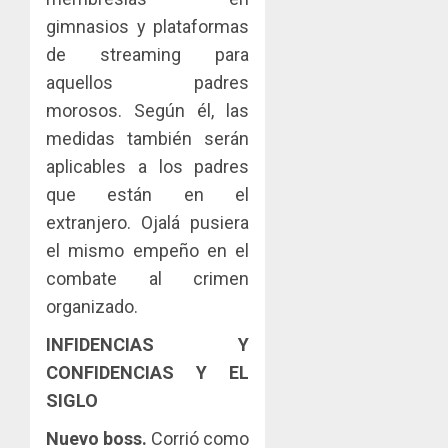
sector
fenóme
en
inmobili
gimnasios y plataformas
de
una
El
experie
de streaming para
AGOSTO
Niño
de
3, 2026
aquellos padres
arte,
morosos. Según él, las
AGOSTO
0
gastro
3, 2026
medidas también serán
y
0
turismo
aplicables a los padres
que están en el
AGOSTO
3, 2026
extranjero. Ojalá pusiera
0
el mismo empeño en el
combate al crimen
organizado.
INFIDENCIAS Y
CONFIDENCIAS Y EL
SIGLO
Nuevo boss.
Corrió como