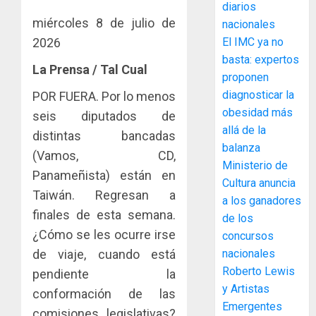
diarios
para
y
miércoles 8 de julio de
nacionales
facilitar
elabora
4
el
2026
El IMC ya no
proyect
acceso
hídricos
basta: expertos
La Prensa / Tal Cual
a
y
La
proponen
la
de
Cosech
diagnosticar la
POR FUERA. Por lo menos
viviend
infraes
2026,
obesidad más
seis diputados de
y
para
el
allá de la
dinamiz
distintas bancadas
enfrent
café
5
balanza
el
al
paname
(Vamos, CD,
Ministerio de
sector
fenóme
en
Panameñista) están en
inmobili
de
Cultura anuncia
una
NUEVA
Taiwán. Regresan a
El
experie
a los ganadores
JUNTA
AGOSTO
Niño
finales de esta semana.
de
DIRECT
de los
3, 2026
arte,
DE
¿Cómo se les ocurre irse
concursos
AGOSTO
0
gastro
CONAL
1
3, 2026
de viaje, cuando está
nacionales
y
IMPULS
Roberto Lewis
pendiente la
0
turismo
LA
y Artistas
conformación de las
CAPACI
El
AGOSTO
Emergentes
ÉTICA
Indicasa
comisiones legislativas?
3, 2026