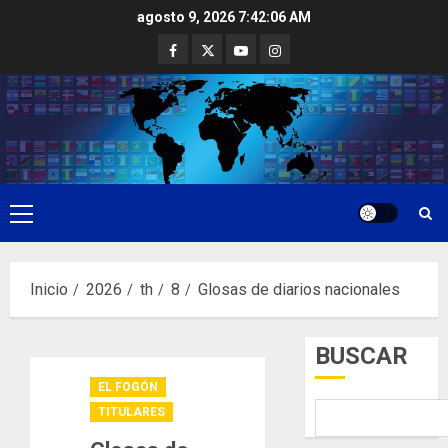
Saltar
agosto 9, 2026
7:42:07 AM
al
Facebook
Twitter
Youtube
Instagram
contenido
Menú
principal
Inicio
2026
th
8
Glosas de diarios nacionales
BUSCAR
EL FOGÓN
TITULARES