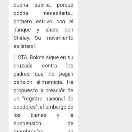
MERCA
las
ACOBIR
buena suerte, porque
ASEGU
capacid
recono
podría necesitarla…
científi
decisió
AGOSTO
primero estuvo con el
de
del
8, 2026
Panamá
Gobier
Tanque y ahora con
3
0
para
Naciona
Shirley. Su movimiento
enfrent
de
es lateral.
la
eliminar
MIDA
tubercu
el
desplie
LISTA. Bolota sigue en su
resiste
ITBI
accione
cruzada contra los
para
y
AGOSTO
padres que no pagan
facilitar
elabora
4
5, 2026
el
proyect
pensión alimenticia. Ha
0
acceso
hídricos
propuesto la creación de
a
y
La
un “registro nacional de
la
de
Cosech
deudores”, el embargo de
viviend
infraes
2026,
y
para
el
los bienes y la
dinamiz
enfrent
café
5
suspensión de
el
al
paname
membresías en