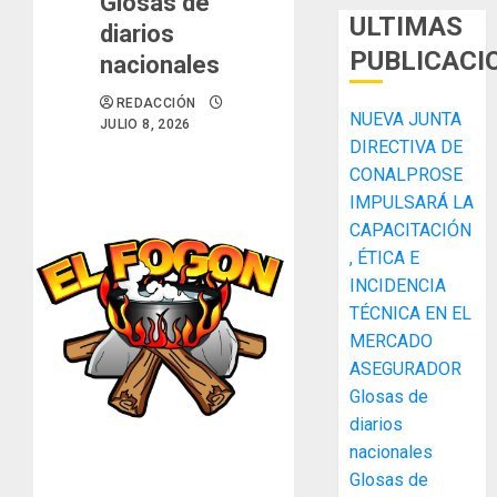
Glosas de
ULTIMAS
diarios
PUBLICACI
nacionales
REDACCIÓN
NUEVA JUNTA
JULIO 8, 2026
DIRECTIVA DE
CONALPROSE
IMPULSARÁ LA
CAPACITACIÓN
, ÉTICA E
ACOBIR
INCIDENCIA
recono
TÉCNICA EN EL
decisió
MERCADO
del
Gobier
ASEGURADOR
3
Naciona
Glosas de
de
diarios
eliminar
MIDA
nacionales
el
desplie
Glosas de
ITBI
accione