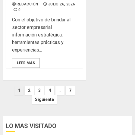
REDACCIÓN
JULIO 26, 2026
0
Con el objetivo de brindar al
sector empresarial
información estratégica,
herramientas prácticas y
experiencias...
LEER MÁS
Paginación
1
2
3
4
…
7
Siguiente
de
entradas
LO MAS VISITADO