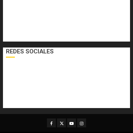
EL FOGÓN
INTERNACIONALES
NACIONALES
SALUD
TECNOLOGÍA
VARIEDADES
REDES SOCIALES
Facebook
Twitter
Youtube
Instagram