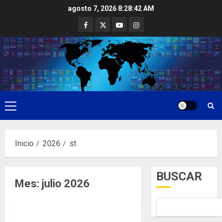
Saltar
agosto 7, 2026
8:28:42 AM
al
Facebook
Twitter
Youtube
Instagram
contenido
Menú
principal
Inicio
2026
st
BUSCAR
Mes:
julio 2026