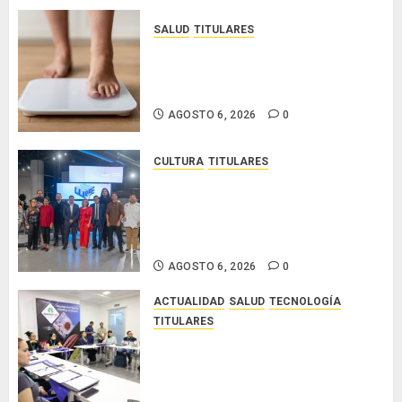
SALUD
TITULARES
El IMC ya no basta: expertos
proponen diagnosticar la
obesidad más allá de la balanza
AGOSTO 6, 2026
0
CULTURA
TITULARES
Ministerio de Cultura anuncia a
los ganadores de los concursos
nacionales Roberto Lewis y
Artistas Emergentes 2026
AGOSTO 6, 2026
0
ACTUALIDAD
SALUD
TECNOLOGÍA
TITULARES
El Indicasat-AIP fortalece la
innovación y las capacidades
científicas de Panamá para