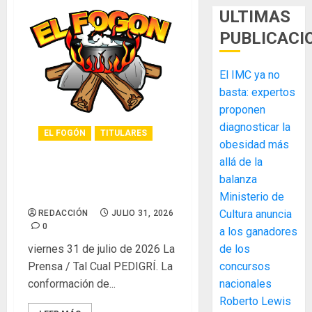
ULTIMAS
PUBLICACI
El IMC ya no
basta: expertos
proponen
diagnosticar la
EL FOGÓN
TITULARES
obesidad más
allá de la
Glosas de diarios
balanza
nacionales
Ministerio de
Cultura anuncia
REDACCIÓN
JULIO 31, 2026
0
a los ganadores
viernes 31 de julio de 2026 La
de los
MIDA
Prensa / Tal Cual PEDIGRÍ. La
concursos
desplie
conformación de...
nacionales
accione
Roberto Lewis
y