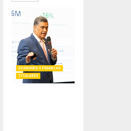
ECONOMÍA Y FINANZAS
TITULARES
AmCham Panamá organiza
Foro de Comercio para
impulsar nuevas
oportunidades de comercio
entre Panamá y Estados
Unidos