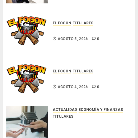
enfrentar la tuberculosis
resistente
AGOSTO 5, 2026
0
EL FOGÓN
TITULARES
Glosas de diarios nacionales
AGOSTO 5, 2026
0
EL FOGÓN
TITULARES
Glosas de diarios nacionales
AGOSTO 4, 2026
0
ACTUALIDAD
ECONOMÍA Y FINANZAS
TITULARES
ACOBIR reconoce decisión del
Gobierno Nacional de eliminar el
ITBI para facilitar el acceso a la