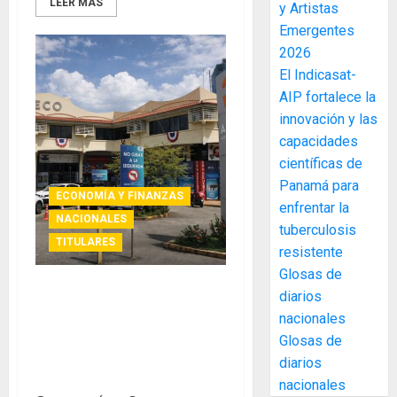
LEER MÁS
y Artistas
elabora
3
Emergentes
proyect
hídricos
2026
y
La
El Indicasat-
de
Cosech
AIP fortalece la
infraes
2026,
innovación y las
para
el
capacidades
enfrent
café
4
científicas de
al
paname
Panamá para
fenóme
en
ECONOMÍA Y FINANZAS
de
enfrentar la
una
Toma
NACIONALES
El
experie
tuberculosis
de
TITULARES
Niño
de
posesi
resistente
arte,
del
Glosas de
AGOSTO
gastro
nuevo
5
3, 2026
diarios
Acodeco recuerda los
y
Preside
nacionales
beneficios financieros
0
turismo
de
establecidos en la Ley 6
Glosas de
la
El
para jubilados, pensionados
AGOSTO
diarios
Cámara
Indicasa
3, 2026
y la tercera edad
nacionales
de
AIP